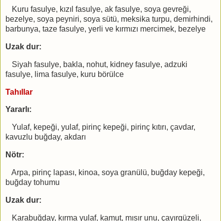
Kuru fasulye, kızıl fasulye, ak fasulye, soya gevreği,
bezelye, soya peyniri, soya sütü, meksika turpu, demirhindi,
barbunya, taze fasulye, yerli ve kırmızı mercimek, bezelye
Uzak dur:
Siyah fasulye, bakla, nohut, kidney fasulye, adzuki
fasulye, lima fasulye, kuru börülce
Tahıllar
Yararlı:
Yulaf, kepeği, yulaf, pirinç kepeği, pirinç kıtırı, çavdar,
kavuzlu buğday, akdarı
Nötr:
Arpa, pirinç lapası, kinoa, soya granülü, buğday kepeği,
buğday tohumu
Uzak dur:
Karabuğday, kırma yulaf, kamut, mısır unu, çayırgüzeli,