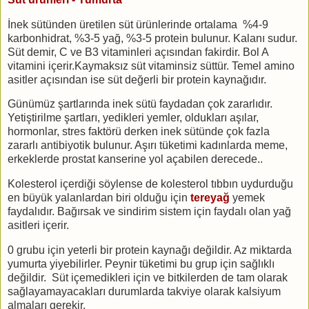
İnek sütünden üretilen süt ürünlerinde ortalama %4-9
karbonhidrat, %3-5 yağ, %3-5 protein bulunur. Kalanı sudur.
Süt demir, C ve B3 vitaminleri açısından fakirdir. Bol A
vitamini içerir.Kaymaksız süt vitaminsiz süttür. Temel amino
asitler açısından ise süt değerli bir protein kaynağıdır.
Günümüz şartlarında inek sütü faydadan çok zararlıdır.
Yetiştirilme şartları, yedikleri yemler, oldukları aşılar,
hormonlar, stres faktörü derken inek sütünde çok fazla
zararlı antibiyotik bulunur. Aşırı tüketimi kadınlarda meme,
erkeklerde prostat kanserine yol açabilen derecede..
Kolesterol içerdiği söylense de kolesterol tıbbın uydurduğu
en büyük yalanlardan biri olduğu için
tereyağ
yemek
faydalıdır. Bağırsak ve sindirim sistem için faydalı olan yağ
asitleri içerir.
0 grubu için yeterli bir protein kaynağı değildir. Az miktarda
yumurta yiyebilirler. Peynir tüketimi bu grup için sağlıklı
değildir. Süt içemedikleri için ve bitkilerden de tam olarak
sağlayamayacakları durumlarda takviye olarak kalsiyum
almaları gerekir.