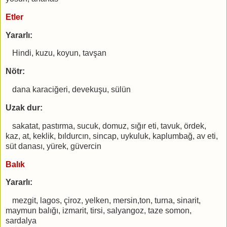
Etler
Yararlı:
Hindi, kuzu, koyun, tavşan
Nötr:
dana karaciğeri, devekuşu, sülün
Uzak dur:
sakatat, pastırma, sucuk, domuz, sığır eti, tavuk, ördek,
kaz, at, keklik, bıldurcın, sincap, uykuluk, kaplumbağ, av eti,
süt danası, yürek, güvercin
Balık
Yararlı:
mezgit, lagos, çiroz, yelken, mersin,ton, turna, sinarit,
maymun balığı, izmarit, tirsi, salyangoz, taze somon,
sardalya