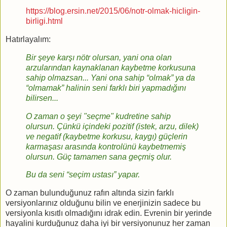
https://blog.ersin.net/2015/06/notr-olmak-hicligin-
birligi.html
Hatırlayalım:
Bir şeye karşı nötr olursan, yani ona olan
arzularından kaynaklanan kaybetme korkusuna
sahip olmazsan... Yani ona sahip “olmak” ya da
“olmamak” halinin seni farklı biri yapmadığını
bilirsen...
O zaman o şeyi "seçme" kudretine sahip
olursun. Çünkü içindeki pozitif (istek, arzu, dilek)
ve negatif (kaybetme korkusu, kaygı) güçlerin
karmaşası arasında kontrolünü kaybetmemiş
olursun. Güç tamamen sana geçmiş olur.
Bu da seni “seçim ustası” yapar.
O zaman bulunduğunuz rafın altında sizin farklı
versiyonlarınız olduğunu bilin ve enerjinizin sadece bu
versiyonla kısıtlı olmadığını idrak edin. Evrenin bir yerinde
hayalini kurduğunuz daha iyi bir versiyonunuz her zaman