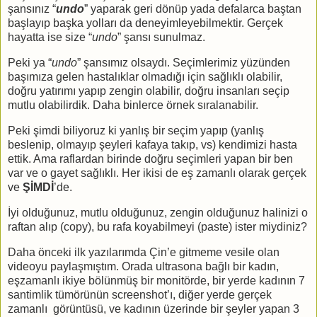
şansınız “
undo
” yaparak geri dönüp yada defalarca baştan
başlayıp başka yolları da deneyimleyebilmektir. Gerçek
hayatta ise size “
undo
” şansı sunulmaz.
Peki ya “
undo
” şansımız olsaydı. Seçimlerimiz yüzünden
başımıza gelen hastalıklar olmadığı için sağlıklı olabilir,
doğru yatırımı yapıp z
engin olabilir, doğru insanları seçip
mutlu olabilirdik. Daha binlerce örnek sıralanabilir.
Peki şimdi biliyoruz ki yanlış bir seçim yapıp (yanlış
beslenip, olmayıp şeyleri kafaya takıp, vs) kendimizi hasta
ettik. Ama raflardan birinde doğru seçimleri yapan bir ben
var ve o gayet sağlıklı. Her ikisi de eş zamanlı olarak gerçek
ve
ŞİMDİ
’de.
İyi olduğunuz, mutlu olduğunuz, zengin olduğunuz halinizi o
raftan alıp (copy), bu rafa koyabilmeyi (paste) ister miydiniz?
Daha önceki ilk yazılarımda Çin’e gitmeme vesile olan
videoyu paylaşmıştım. Orada ultrasona bağlı bir kadın,
eşzamanlı ikiye bölünmüş bir monitörde, bir yerde kadının 7
santimlik tümörünün screenshot’ı, diğer yerde gerçek
zamanlı
görüntüsü, ve kadının üzerinde bir şeyler yapan 3