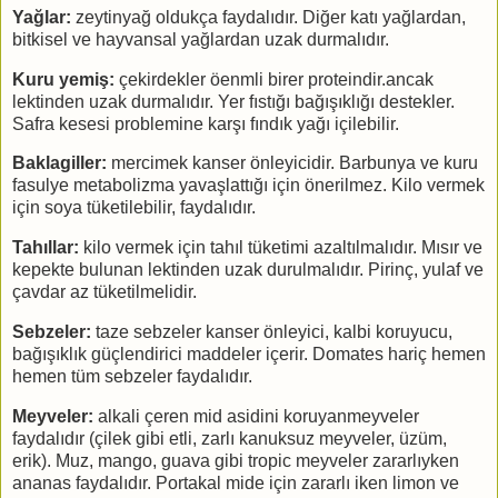
Yağlar:
zeytinyağ oldukça faydalıdır. Diğer katı yağlardan,
bitkisel ve hayvansal yağlardan uzak durmalıdır.
Kuru yemiş:
çekirdekler öenmli birer proteindir.ancak
lektinden uzak durmalıdır. Yer fıstığı bağışıklığı destekler.
Safra kesesi problemine karşı fındık yağı içilebilir.
Baklagiller:
mercimek kanser önleyicidir. Barbunya ve kuru
fasulye metabolizma yavaşlattığı için önerilmez. Kilo vermek
için soya tüketilebilir, faydalıdır.
Tahıllar:
kilo vermek için tahıl tüketimi azaltılmalıdır. Mısır ve
kepekte bulunan lektinden uzak durulmalıdır. Pirinç, yulaf ve
çavdar az tüketilmelidir.
Sebzeler:
taze sebzeler kanser önleyici, kalbi koruyucu,
bağışıklık güçlendirici maddeler içerir. Domates hariç hemen
hemen tüm sebzeler faydalıdır.
Meyveler:
alkali çeren mid asidini koruyanmeyveler
faydalıdır (çilek gibi etli, zarlı kanuksuz meyveler, üzüm,
erik). Muz, mango, guava gibi tropic meyveler zararlıyken
ananas faydalıdır. Portakal mide için zararlı iken limon ve