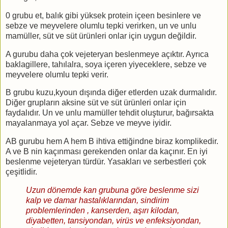
0 grubu et, balık gibi yüksek protein içeen besinlere ve
sebze ve meyvelere olumlu tepki verirken, un ve unlu
mamüller, süt ve süt ürünleri onlar için uygun değildir.
A gurubu daha çok vejeteryan beslenmeye açıktır. Ayrıca
baklagillere, tahılalra, soya içeren yiyeceklere, sebze ve
meyvelere olumlu tepki verir.
B grubu kuzu,kyoun dışında diğer etlerden uzak durmalıdır.
Diğer grupların aksine süt ve süt ürünleri onlar için
faydalıdır. Un ve unlu mamüller tehdit oluşturur, bağırsakta
mayalanmaya yol açar. Sebze ve meyve iyidir.
AB gurubu hem A hem B ihtiva ettiğindne biraz komplikedir.
A ve B nin kaçınması gerekenden onlar da kaçınır. En iyi
beslenme vejeteryan türdür. Yasakları ve serbestleri çok
çeşitlidir.
Uzun dönemde kan grubuna göre beslenme sizi
kalp ve damar hastalıklarından, sindirim
problemlerinden , kanserden, aşırı kilodan,
diyabetten, tansiyondan, virüs ve enfeksiyondan,