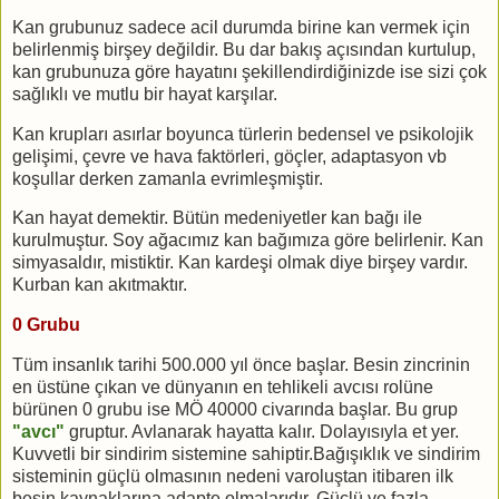
Kan grubunuz sadece acil durumda birine kan vermek için
belirlenmiş birşey değildir. Bu dar bakış açısından kurtulup,
kan grubunuza göre hayatını şekillendirdiğinizde ise sizi çok
sağlıklı ve mutlu bir hayat karşılar.
Kan krupları asırlar boyunca türlerin bedensel ve psikolojik
gelişimi, çevre ve hava faktörleri, göçler, adaptasyon vb
koşullar derken zamanla evrimleşmiştir.
Kan hayat demektir. Bütün medeniyetler kan bağı ile
kurulmuştur. Soy ağacımız kan bağımıza göre belirlenir. Kan
simyasaldır, mistiktir. Kan kardeşi olmak diye birşey vardır.
Kurban kan akıtmaktır.
0 Grubu
Tüm insanlık tarihi 500.000 yıl önce başlar. Besin zincrinin
en üstüne çıkan ve dünyanın en tehlikeli avcısı rolüne
bürünen 0 grubu ise MÖ 40000 civarında başlar. Bu grup
"avcı"
gruptur. Avlanarak hayatta kalır. Dolayısıyla et yer.
Kuvvetli bir sindirim sistemine sahiptir.Bağışıklık ve sindirim
sisteminin güçlü olmasının nedeni varoluştan itibaren ilk
besin kaynaklarına adapte olmalarıdır. Güçlü ve fazla