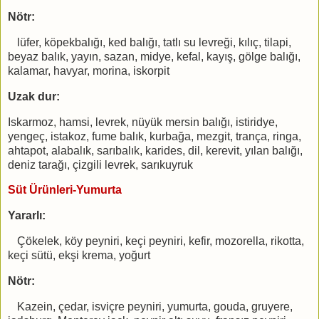
Nötr:
lüfer, köpekbalığı, ked balığı, tatlı su levreği, kılıç, tilapi,
beyaz balık, yayın, sazan, midye, kefal, kayış, gölge balığı,
kalamar, havyar, morina, iskorpit
Uzak dur:
Iskarmoz, hamsi, levrek, nüyük mersin balığı, istiridye,
yengeç, istakoz, fume balık, kurbağa, mezgit, trança, ringa,
ahtapot, alabalık, sarıbalık, karides, dil, kerevit, yılan balığı,
deniz tarağı, çizgili levrek, sarıkuyruk
Süt Ürünleri-Yumurta
Yararlı:
Çökelek, köy peyniri, keçi peyniri, kefir, mozorella, rikotta,
keçi sütü, ekşi krema, yoğurt
Nötr:
Kazein, çedar, isviçre peyniri, yumurta, gouda, gruyere,