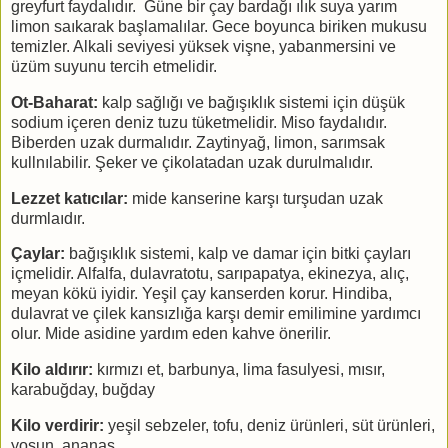
greyfurt faydalıdır. Güne bir çay bardağı ılık suya yarım
limon saıkarak başlamalılar. Gece boyunca biriken mukusu
temizler. Alkali seviyesi yüksek vişne, yabanmersini ve
üzüm suyunu tercih etmelidir.
Ot-Baharat:
kalp sağlığı ve bağışıklık sistemi için düşük
sodium içeren deniz tuzu tüketmelidir. Miso faydalıdır.
Biberden uzak durmalıdır. Zaytinyağ, limon, sarımsak
kullnılabilir. Şeker ve çikolatadan uzak durulmalıdır.
Lezzet katıcılar:
mide kanserine karşı turşudan uzak
durmlaıdır.
Çaylar:
bağışıklık sistemi, kalp ve damar için bitki çayları
içmelidir. Alfalfa, dulavratotu, sarıpapatya, ekinezya, alıç,
meyan kökü iyidir. Yeşil çay kanserden korur. Hindiba,
dulavrat ve çilek kansızlığa karşı demir emilimine yardımcı
olur. Mide asidine yardım eden kahve önerilir.
Kilo aldırır:
kırmızı et, barbunya, lima fasulyesi, mısır,
karabuğday, buğday
Kilo verdirir:
yeşil sebzeler, tofu, deniz ürünleri, süt ürünleri,
yosun, ananas