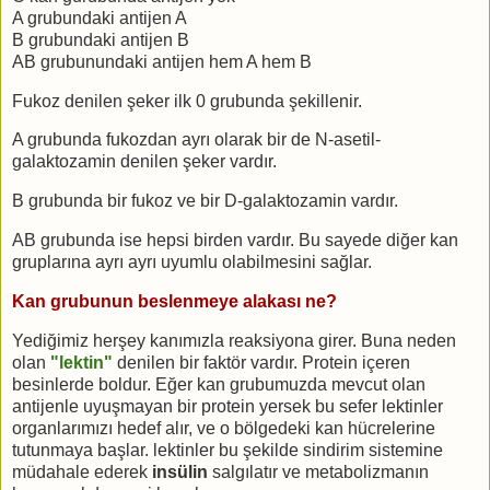
A grubundaki antijen A
B grubundaki antijen B
AB grubunundaki antijen hem A hem B
Fukoz denilen şeker ilk 0 grubunda şekillenir.
A grubunda fukozdan ayrı olarak bir de N-asetil-
galaktozamin denilen şeker vardır.
B grubunda bir fukoz ve bir D-galaktozamin vardır.
AB grubunda ise hepsi birden vardır. Bu sayede diğer kan
gruplarına ayrı ayrı uyumlu olabilmesini sağlar.
Kan grubunun beslenmeye alakası ne?
Yediğimiz herşey kanımızla reaksiyona girer. Buna neden
olan
"lektin"
denilen bir faktör vardır. Protein içeren
besinlerde boldur. Eğer kan grubumuzda mevcut olan
antijenle uyuşmayan bir protein yersek bu sefer lektinler
organlarımızı hedef alır, ve o bölgedeki kan hücrelerine
tutunmaya başlar. lektinler bu şekilde sindirim sistemine
müdahale ederek
insülin
salgılatır ve metabolizmanın