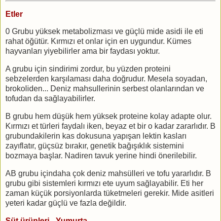
Etler
0 Grubu yüksek metabolizması ve güçlü mide asidi ile eti
rahat öğütür. Kırmızı et onlar için en uygundur. Kümes
hayvanları yiyebilirler ama bir faydası yoktur.
A grubu için sindirimi zordur, bu yüzden proteini
sebzelerden karşılaması daha doğrudur. Mesela soyadan,
brokoliden... Deniz mahsullerinin serbest olanlarından ve
tofudan da sağlayabilirler.
B grubu hem düşük hem yüksek proteine kolay adapte olur.
Kırmızı et türleri faydalı iken, beyaz et bir o kadar zararlıdır. B
grubundakilerin kas dokusuna yapışan lektin kasları
zayıflatır, güçsüz bırakır, genetik bağışıklık sistemini
bozmaya başlar. Nadiren tavuk yerine hindi önerilebilir.
AB grubu içindaha çok deniz mahsülleri ve tofu yararlıdır. B
grubu gibi sistemleri kırmızı ete uyum sağlayabilir. Eti her
zaman küçük porsiyonlarda tüketmeleri gerekir. Mide asitleri
yeteri kadar güçlü ve fazla değildir.
Süt ürünleri - Yumurta