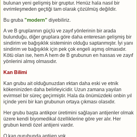
bulunan yeni gelişmiş bir gruptur. Henüz hala nasıl bir
evrimleşmeden geçtiği tam olarak çözülmüş değildir.
Bu gruba
"modern"
diyebiliriz.
A ve B gruplarının güçlü ve zayıf yönlerinin bir arada
bulunduğu, diğer gruplara göre daha enteresan gelişmiş bir
sindirim ve bağışıklık sisteminin olduğu saptanmıştır. İyi yanı
sindirim ve bağışıklık için pek çok engeli aşmış olmasıdır.
Kötü olan ise, hem A hem de B grubunun en hassas ve zayıf
yönlerini almış olmasıdır.
Kan Bilimi
Kan grubu ait olduğunuzdan ırktan daha eski ve etnik
kökeninizden daha belirleyicidir. Uzun zamana yayılan
evirmsel bir süreç geçirmiştir. Hala da önümüzdeki onbin yıl
içinde yeni bir kan grubunun ortaya çıkması olasıdır.
Her grubu başta antikpor üretimini sağlayan antijenler olmak
üzere kendi biyomedikal özelliklerine göre yer alır. Her
grubun kendi özel antijeni vardır.
O kan gurubunda antijen yok