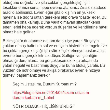
olduğunu doğrular ve şifa çoktan gerçekleştiği için
teşekkürlerinizi sunar, topu evrene atarsınız. Zira siz sadece
aracı olabilirsiniz. Evren eğer şifa o kişinin en yüksek
hayrına ise doğru raftan gerekeni alıp oraya “paste” eder. Bu
tamamen ona kalmış. Buna vakıf olmayan şifacılar kendi
enerjilerini heba ederek yorgun düşerler ve kendilerine hayrı
olmaz hale gelirler.
Bizim şükür dualarımız da tam da bu işe yarar. Bir şeyin
çoktan olmuş halini en saf ve en içten hislerinizle imgeler ve
bu çoktan gerçekleştiği için sürekli şükretmeye başlarsanız
evrene bunu gerçek kılmak düşer. Saflığın ve içtenliğin
olmadığı durumlarda bu gerçekleşemez, zira arkasında
yatan negatif ve bastırılmış duygular buna blokaj yaratır. Bu
yüzden de nötr olmayı ve akışa bırakarak evrenle hizaya
girmeyi başarmanız gerekir.
Seçim Ustası mı, Durum Kurbanı mı?
https://blog.ersin.net/2014/05/secim-ustas-m-
durum-kurban-m_1.html
NÖTR OLMAK - HİÇLİĞİN BİRLİĞİ