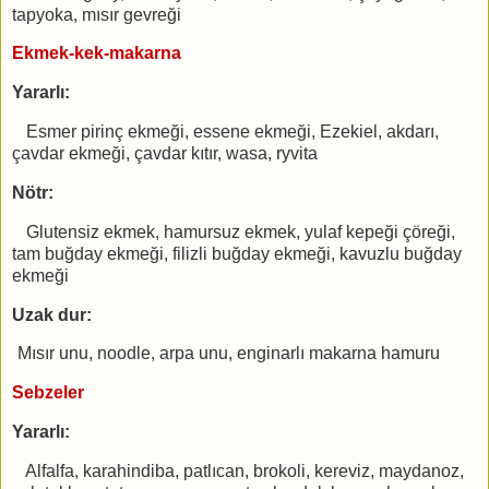
tapyoka, mısır gevreği
Ekmek-kek-makarna
Yararlı:
Esmer pirinç ekmeği, essene ekmeği, Ezekiel, akdarı,
çavdar ekmeği, çavdar kıtır, wasa, ryvita
Nötr:
Glutensiz ekmek, hamursuz ekmek, yulaf kepeği çöreği,
tam buğday ekmeği, filizli buğday ekmeği, kavuzlu buğday
ekmeği
Uzak dur:
Mısır unu, noodle, arpa unu, enginarlı makarna hamuru
Sebzeler
Yararlı:
Alfalfa, karahindiba, patlıcan, brokoli, kereviz, maydanoz,