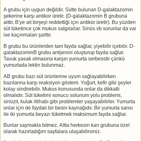
A grubu için uygun değildir. Sütte bulunan D-galaktazomin
şekerine karşı antikor üretir. (
D-galaktazomin B grubuna
aittir, B'ye ait birşeyi reddettiği için antikor üretir). Bu yüzden
süt tüketince çok mukus salgılarlar. Sinüs vb sorunlar da var
ise kaçınmaları şarttır.
B grubu bu ürünlerden tam fayda sağlar, yiyebilir içebilir.
D-
galaktazominB grubu antijenini oluşturup fayda sağlar.
Tavuk yasak olmasına karşın yumurta serbesstir çünkü
yumurtada lektin bulunmaz.
AB grubu bazı süt ürünlerine uyum sağlayabilirken
bazılarına karşı reaksiyon gösterir. Yoğurt, kefir gibi şeyler
kolay sindirebilir. Mukus konusunda onlar da dikkatli
olmalıdır. Süt tüketimi sonucu solunum yolu problemi,
sinüzit, kulak iltihabı gibi problemler yaşayabilirler. Yumurta
onlar için de faydalı bir besin kaynağıdır. Bir yumurta sarısı
ile iki yumurta beyazı tüketmek maksimum fayda sağlar.
Bunlar saymakla bitmez. Altta herkesin kan grubuna özel
olarak hazırladığım sayfalara ulaşabilirsiniz.