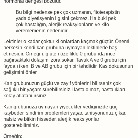
hormonal dengesi bozulur.
Bu bilgi nedense pek çok uzmanın, fitoterapistin
yada diyetisyenin ilgisini çekmez. Halbuki pek
çok hastalığın, alerjik reaksyionların ve kilo
verememenin nedenidir.
Lektinler o kadar çoktur ki onlardan kaçmak güçtür. Önemli
herkesin kendi kan grubuna uymayan lektinlerle baş
etmesidir. Örneğin, gluten özellikle 0 grubunda ince
bağırsaktaki dolaşımı zora sokar. Tavuk A ve 0 grubu için
faydalı iken, B ve AB grubu için bir tehditdir. Kas dokusunun
gelişimini önler.
Kan grubunuzun güçlü ve zayıf yönlerini bilirseniz çok
sağlıklı bir yaşam sürebilirsiniz.Hasta olmaz, hastalıkları
kolay atlatabilirsiniz.
Kan grubunuza uymayan yiyecekler yediğinizde güç
kaybeder, sindirim problemleri yaşar, tanisyonunuz çıkar,
halsiz ve btikin hisseder, alerjik reaksiyonlar
gösterebilirsiniz.
Örneğin;