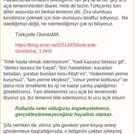
açık temennilerden ibaret. Hele de bizim Türkçemiz tüm
diller arasında en berbat temenni dili. Zira olumluyu
kendimize çekmek için bile olumsuzu telaffuz ediyoruz.
Ne
istediğimizi değil, ne istemediğimizi çok iyi biliyoruz.
Türkçede OlumlaMA
https://blog.ersin.net/2014/05/turkcede-
olumlama_1.html
“Artık hasta olmak istemiyorum”, “hadi kazasız belasız git”,
“dertsiz tasasız bir hayat”, “bizi hastalıktan, kazadan
beladan, şundan bundan koru Allah’ım”, “mükemmel yerine
kusursuz”, “tam yerine eksiksiz”, “cesur yerine korkusuz” ve
daha nice örneklerle bu işi ne kadar yanlış yaptığımızı
görebilirsiniz. Yani dileklerimiz ucu açık bir temennidir
diyoruz ya, biz temenni bile edemiyoruz ki ucu açık olsun!.
Raflarda neler olduğunu imgeleyebilseniz,
gerçekleştiremeyeceğiniz hayaliniz olamaz.
Şifa verirken de, elinizi şifa gereken yere koyup enerji
göndermeye başladığınızda, o bölgenin çoktan iyileşmiş