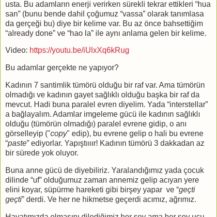
usta. Bu adamların enerji verirken sürekli tekrar ettikleri “hua
san” (bunu bende dahil çoğumuz “vassa” olarak tanımlasa
da gerçeği bu) diye bir kelime var. Bu az önce bahsettiğim
“already done” ve “hao la” ile aynı anlama gelen bir kelime.
Video:
https://youtu.be/iUlxXq6kRug
Bu adamlar gerçekte ne yapıyor?
Kadının 7 santimlik tümörü olduğu bir raf var. Ama tümörün
olmadığı ve kadının gayet sağlıklı olduğu başka bir raf da
mevcut. Hadi buna paralel evren diyelim. Yada “interstellar”
a bağlayalım. Adamlar imgeleme gücü ile kadının sağlıklı
olduğu (tümörün olmadığı) paralel evrene gidip, o anı
görselleyip ("
copy
" edip), bu evrene gelip o hali bu evrene
“
paste
” ediyorlar. Yapıştıııır! Kadının tümörü 3 dakkadan az
bir sürede yok oluyor.
Buna anne gücü de diyebiliriz. Yaralandığımız yada çocuk
dilinde “uf” olduğumuz zaman annemiz gelip acıyan yere
elini koyar, süpürme hareketi gibi birşey yapar
ve “
geçti
geçti
” derdi. Ve her ne hikmetse geçerdi acımız, ağrımız.
Hayatımızda olmasını dilediğimiz her şey ama her şey ucu