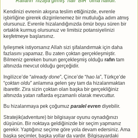
Rafların “hizaya girmiş” hali “BİR” olma halidir.
Kendinizi evrenin akışına teslim ettiğinizde, evrenle
işbirliğine girerek dizginlenemez bir mutluluğa adım atmış
olursunuz. Evrenle hizalandığınızda ömür boyu süren bir
ortaklık kurmuş olursunuz ve limitsiz potansiyelinizi
keşfetmeye başlarsınız.
Iyileşmek istiyorsanız Allah sizi şifalandırmak için daha
fazlasını yapamaz. Bu zaten çoktan gerçekleşmiştir.
Bilmeniz gereken bunun gerçekleşmiş olduğu
rafın
tam
altınızda mevcut olduğu gerçeğidir.
Ingilizce’de “
already done
”, Çince’de “
hao la
”, Türkçe’de
“
çoktan oldu
” anlamına gelen şey tam da hizalanmaktan
ibarettir. Zira sizin çoktan olan başka bir gerçekliğiniz
altınızda yatan raflarda eşzamanlı olarak mevcuttur.
Bu hizalanmaya pek çoğumuz
paralel evren
diyebilir.
Stratejik(adventure) bir bilgisayar oyunu oynadığınızı
düşünün. Bir noktaya geldiğinizde bir seçim yapmanız
gerekir. Yaptığınız seçime göre yola devam edersiniz. Ama
başka seçimler, başka yollar da vardır. Bilgisayardaki