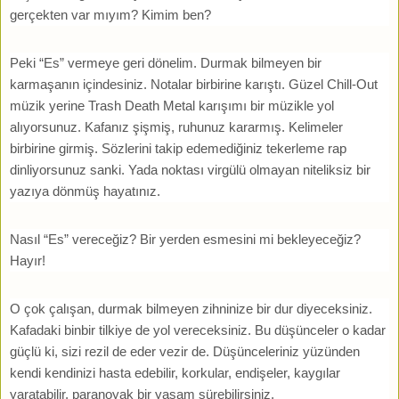
gerçekten var mıyım? Kimim ben?
Peki “Es” vermeye geri dönelim. Durmak bilmeyen bir
karmaşanın içindesiniz. Notalar birbirine karıştı. Güzel Chill-Out
müzik yerine Trash Death Metal karışımı bir müzikle yol
alıyorsunuz. Kafanız şişmiş, ruhunuz kararmış. Kelimeler
birbirine girmiş. Sözlerini takip edemediğiniz tekerleme rap
dinliyorsunuz sanki. Yada noktası virgülü olmayan niteliksiz bir
yazıya dönmüş hayatınız.
Nasıl “Es” vereceğiz? Bir yerden esmesini mi bekleyeceğiz?
Hayır!
O çok çalışan, durmak bilmeyen zihninize bir dur diyeceksiniz.
Kafadaki binbir tilkiye de yol vereceksiniz. Bu düşünceler o kadar
güçlü ki, sizi rezil de eder vezir de. Düşünceleriniz yüzünden
kendi kendinizi hasta edebilir, korkular, endişeler, kaygılar
yaratabilir, paranoyak bir yaşam sürebilirsiniz.