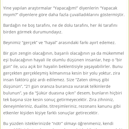
Yine yapılan araştırmalar “Yapacağım!” diyenlerin “Yapacak
mıyım?” diyenlere göre daha fazla çuvalladıklarını göstermiştir.
Bardağın ne boş tarafını, ne de dolu tarafını, her iki tarafını
birden görmek durumundayız.
Beynimiz “gerçek” ve “hayal” arasındaki farkı ayırt edemez.
Bir gün zengin olacağının, başarılı olacağının ya da mükemmel
eşi bulacağının hayali ile olumlu düşünen insanlar, hep o “bir
gün” ile, ucu açık bir hayalin beklentisiyle yaşayabilirler. Bunu
gerçekten gerçekleşmiş kılmanınsa kesin bir yolu yoktur, zira
insan faktörü göz ardı edilemez. Size “Zaten olmuş gibi
düşünün”, “21 gün oranıza buranıza vurarak telkinlerde
bulunun”, ya da “Şükür duasına çıkın” desem, bunların hiçbiri
tek başına size kesin sonuç getirmeyecektir. Zira zihniniz,
deneyimleriniz, dualite, titreşimleriniz, rezonans kanunu gibi
etkenler kişiden kişiye farklı sonuçlar getirecektir.
Bu yüzden isteklerinizde “nötr” olmayı öğrenmeniz, kendi