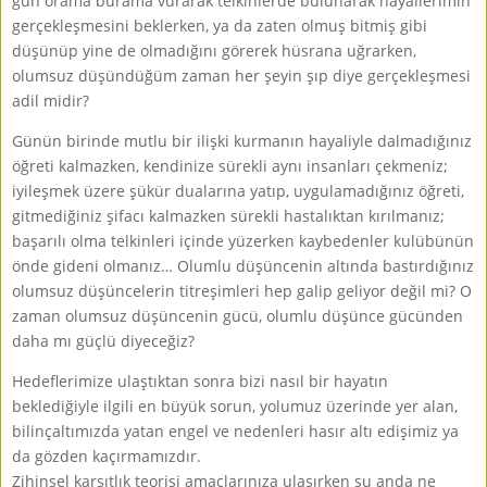
gün orama burama vurarak telkinlerde bulunarak hayallerimin
gerçekleşmesini beklerken, ya da zaten olmuş bitmiş gibi
düşünüp yine de olmadığını görerek hüsrana uğrarken,
olumsuz düşündüğüm zaman her şeyin şıp diye gerçekleşmesi
adil midir?
Günün birinde mutlu bir ilişki kurmanın hayaliyle dalmadığınız
öğreti kalmazken, kendinize sürekli aynı insanları çekmeniz;
iyileşmek üzere şükür dualarına yatıp, uygulamadığınız öğreti,
gitmediğiniz şifacı kalmazken sürekli hastalıktan kırılmanız;
başarılı olma telkinleri içinde yüzerken kaybedenler kulübünün
önde gideni olmanız… Olumlu düşüncenin altında bastırdığınız
olumsuz düşüncelerin titreşimleri hep galip geliyor değil mi? O
zaman olumsuz düşüncenin gücü, olumlu düşünce gücünden
daha mı güçlü diyeceğiz?
Hedeflerimize ulaştıktan sonra bizi nasıl bir hayatın
beklediğiyle ilgili en büyük sorun, yolumuz üzerinde yer alan,
bilinçaltımızda yatan engel ve nedenleri hasır altı edişimiz ya
da gözden kaçırmamızdır.
Zihinsel karşıtlık teorisi amaçlarınıza ulaşırken şu anda ne