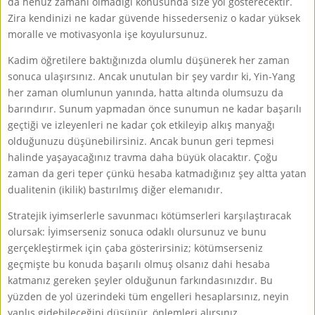
da henüz zamanı olmadığı konusunda size yol gösterecektir.
Zira kendinizi ne kadar güvende hissederseniz o kadar yüksek
moralle ve motivasyonla işe koyulursunuz.
Kadim öğretilere baktığınızda olumlu düşünerek her zaman
sonuca ulaşırsınız. Ancak unutulan bir şey vardır ki, Yin-Yang
her zaman olumlunun yanında, hatta altında olumsuzu da
barındırır. Sunum yapmadan önce sunumun ne kadar başarılı
geçtiği ve izleyenleri ne kadar çok etkileyip alkış manyağı
olduğunuzu düşünebilirsiniz. Ancak bunun geri tepmesi
halinde yaşayacağınız travma daha büyük olacaktır. Çoğu
zaman da geri teper çünkü hesaba katmadığınız şey altta yatan
dualitenin (ikilik) bastırılmış diğer elemanıdır.
Stratejik iyimserlerle savunmacı kötümserleri karşılaştıracak
olursak: İyimserseniz sonuca odaklı olursunuz ve bunu
gerçekleştirmek için çaba gösterirsiniz; kötümserseniz
geçmişte bu konuda başarılı olmuş olsanız dahi hesaba
katmanız gereken şeyler olduğunun farkındasınızdır. Bu
yüzden de yol üzerindeki tüm engelleri hesaplarsınız, neyin
yanlış gidebileceğini düşünür, önlemleri alırsınız.