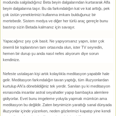
modunda salgıladığınız Beta beyin dalgalarından kurtararak Alfa
beyin dalgalarına taşır. Bu da farkındalığın kat ve kat arttığı, pek
çok üstün yeneklerinizi kullanma imkanı bulduğunuz bir
mertebedir. Sistem medya ve diğer her türlü araç gereçle bunu
bastırıp sizin Betada kalmanız için savaşır.
Yapacağınız şey çok basit. Ne yapıyorsanız yapın, ister çok
önemli bir toplanıtının tam ortasında olun, ister TV seyredin,
hemen bir durup şu anda nasıl nefes alıyorum diye sorun
kendinize.
Nefeste ustalaşan kişi artık kolaylıkla meditasyon yapabilir hale
gelir. Meditasyon farkındalığın tavan yaptığı, tüm illuzyonlardan
kurtulup AN’a dönebildiğiniz tek yerdir. Sanılan şu ki meditasyon
esnasında insanlar astral seyahatler yapıp bambaşka alemlere
gidiyorlar. Evet bunu imgeleme yoluyla yapmak mümkün ama
meditasyon bu değildir. Zaten beynimizin yarattığı sanal dünyada
illuzyonlar içinde yüzerken, neden gözlerimizi kapatıp yine kendi