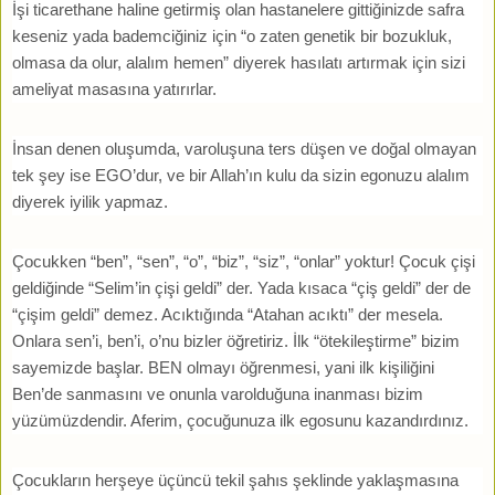
İşi ticarethane haline getirmiş olan hastanelere gittiğinizde safra
keseniz yada bademciğiniz için “o zaten genetik bir bozukluk,
olmasa da olur, alalım hemen” diyerek hasılatı artırmak için sizi
ameliyat masasına yatırırlar.
İnsan denen oluşumda, varoluşuna ters düşen ve doğal olmayan
tek şey ise EGO’dur, ve bir Allah’ın kulu da sizin egonuzu alalım
diyerek iyilik yapmaz.
Çocukken “ben”, “sen”, “o”, “biz”, “siz”, “onlar” yoktur! Çocuk çişi
geldiğinde “Selim’in çişi geldi” der. Yada kısaca “çiş geldi” der de
“çişim geldi” demez. Acıktığında “Atahan acıktı” der mesela.
Onlara sen’i, ben’i, o’nu bizler öğretiriz. İlk “ötekileştirme” bizim
sayemizde başlar. BEN olmayı öğrenmesi, yani ilk kişiliğini
Ben’de sanmasını ve onunla varolduğuna inanması bizim
yüzümüzdendir. Aferim, çocuğunuza ilk egosunu kazandırdınız.
Çocukların herşeye üçüncü tekil şahıs şeklinde yaklaşmasına