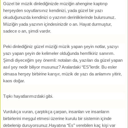
Güzel bir müzik dinlediğinizde müziğin ahengine kaptırıp
herşeyden soyutlarsınız kendinizi, yada güzel bir yazı
okuduğunuzda kendinizi o yazının derinliklerinde bulursunuz.
Müziğin yada yazının içindesinizdir o an. Hayat durmuştur,
sadece o an, şimdi vardır.
Peki dinlediğiniz güzel müziği müzik yapan şeyin notlar, yazıyı
yazı yapan şeyin de kelimeler olduğunda hemfikiriz sanırım.
Şimdi diyeceğim şey önemli: notaları da, yazıları da güzel yapan
asıl şey nedir biliyor musunuz? Aralardaki “ES”lerdir. Bu esler
olmasa herşey birbirine karışır, müzik de yazı da anlamını yitirir,
kaos doğar.
Tıpkı hayatlarımızdaki gibi.
Vurdukça vuran, çarptıkça çarpan, insanları ve insanların
birbirlerini meşgul etmesi üzerine kurulu bir sistemin içinde
debelenip duruyorsunuz.Hayatına “Es” verebilen kaç kişi var