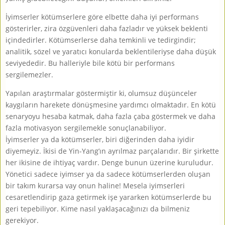
İyimserler kötümserlere göre elbette daha iyi performans
gösterirler, zira özgüvenleri daha fazladır ve yüksek beklenti
içindedirler. Kötümserlerse daha temkinli ve tedirgindir;
analitik, sözel ve yaratıcı konularda beklentileriyse daha düşük
seviyededir. Bu halleriyle bile kötü bir performans
sergilemezler.
Yapılan araştırmalar göstermiştir ki, olumsuz düşünceler
kaygıların harekete dönüşmesine yardımcı olmaktadır. En kötü
senaryoyu hesaba katmak, daha fazla çaba göstermek ve daha
fazla motivasyon sergilemekle sonuçlanabiliyor.
İyimserler ya da kötümserler, biri diğerinden daha iyidir
diyemeyiz. İkisi de Yin-Yang’ın ayrılmaz parçalarıdır. Bir şirkette
her ikisine de ihtiyaç vardır. Denge bunun üzerine kuruludur.
Yönetici sadece iyimser ya da sadece kötümserlerden oluşan
bir takım kurarsa vay onun haline! Mesela iyimserleri
cesaretlendirip gaza getirmek işe yararken kötümserlerde bu
geri tepebiliyor. Kime nasıl yaklaşacağınızı da bilmeniz
gerekiyor.