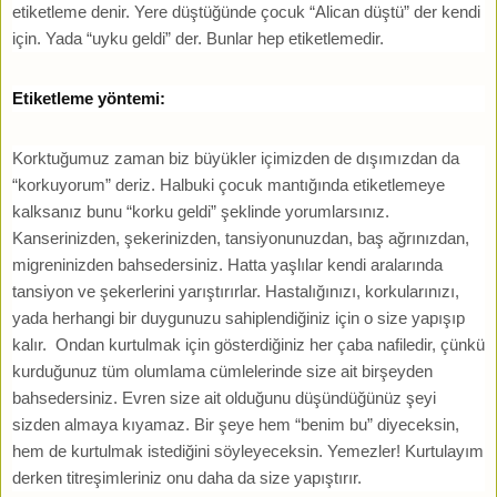
etiketleme denir. Yere düştüğünde çocuk “Alican düştü” der kendi
için. Yada “uyku geldi” der. Bunlar hep etiketlemedir.
Etiketleme yöntemi:
Korktuğumuz zaman biz büyükler içimizden de dışımızdan da
“korkuyorum” deriz. Halbuki çocuk mantığında etiketlemeye
kalksanız bunu “korku geldi” şeklinde yorumlarsınız.
Kanserinizden, şekerinizden, tansiyonunuzdan, baş ağrınızdan,
migreninizden bahsedersiniz. Hatta yaşlılar kendi aralarında
tansiyon ve şekerlerini yarıştırırlar. Hastalığınızı, korkularınızı,
yada herhangi bir duygunuzu sahiplendiğiniz için o size yapışıp
kalır. Ondan kurtulmak için gösterdiğiniz her çaba nafiledir, çünkü
kurduğunuz tüm olumlama cümlelerinde size ait birşeyden
bahsedersiniz. Evren size ait olduğunu düşündüğünüz şeyi
sizden almaya kıyamaz. Bir şeye hem “benim bu” diyeceksin,
hem de kurtulmak istediğini söyleyeceksin. Yemezler! Kurtulayım
derken titreşimleriniz onu daha da size yapıştırır.