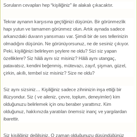
Soruların cevapları hep “kişiliğiniz” ile alakalı çıkacaktır.
Tekrar aynanın karşısına geçtiğinizi düşünün. Bir görünmezlik
hapı yutun ve tamamen görünmez olun. Artık aynada sadece
arkanızdaki duvarın yansıması var. Şimdi bir de ses tellerinizin
olmadığını düşünün. Ne görünüyorsunuz, ne de sesiniz çıkıyor.
Peki, kişiliğinizi belirleyen şeylere ne oldu? Sizi siz yapan
özelliklere? Siz hâlâ aynı siz misiniz? Hâlâ aynı utangaç,
patavatsız, kendini beğenmiş, mütevazı, zayıf, şişman, güzel,
çirkin, akıllı, tembel siz misiniz? Size ne oldu?
Siz aynı sizsiniz… Kişiliğiniz sadece zihninizin inşa ettiği bir
illüzyondur. Siz ( ve aileniz, çevre, toplum, deneyimler) kim
olduğunuzu belirlemek için onu beraber yarattınız. Kim
olduğunuz, hakkınızda yaratılan önemsiz inanç ve yargılardan
ibarettir.
Siz kişiliğiniz değilsiniz. O zaman olduğunuzu düşündüğünüz