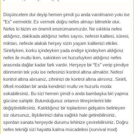
Düşüncelere dur deyip hemen şimdi şu anda varolmanın yolu ise
“Es” vermektir. Es vermek doğru nefes almayı bilmekle olur.
Nefes ki bizim en önemli enstrümanımızdır. Ne sıklıkta nefes
aldığınız, dakikada aldığınız nefes sayısı, nefesin kalitesi, süresi,
miktarı, nefesle alakalı herşey sizin yaşam kalitenizi etkiler.
Sinirliyken, korku içindeyken yada endişe içindeyken aldığınız
nefes ile mutlu iken, sakinken ve huzurluyken aldığınız nefes
arasında dağlar kadar fark vardır. Herşeye bir “Es” verip şimdiye
dönmenin tek yolu ise nefesinizi kontrol altına almaktır. Nefesi
kontrol altına alırsanız, zihninizi de kontrol altına alırsınız. Sinirli,
öfkeli moddan bir anda kendinizi mutlu ve huzurlu moda
sokabilirsiniz. Bu sizi hemen şimdi o anda bambaşka biri yapma
gücüne sahiptir. Bulunduğunuz ortamın titreşimlerini bile
değiştirebilirsiniz. Katıldığınız bir toplantının gidişatını belirleyen
siz olursunuz, ilişkilerinizi daha sağlıklı hale getirebilirsiniz,
spordan sanata herşeyde durumu lehinize çevirebilirsiniz. Doğru
nefes tekniği sizi hayatta kalma mücadelesi (survival mod)