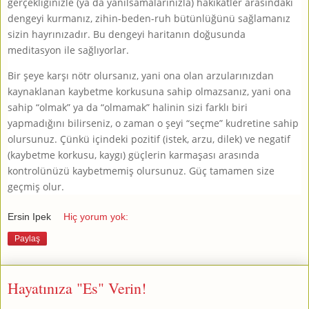
gerçekliğinizle (ya da yanılsamalarınızla) hakikatler arasındaki
dengeyi kurmanız, zihin-beden-ruh bütünlüğünü sağlamanız
sizin hayrınızadır. Bu dengeyi haritanın doğusunda
meditasyon ile sağlıyorlar.
Bir şeye karşı nötr olursanız, yani ona olan arzularınızdan
kaynaklanan kaybetme korkusuna sahip olmazsanız, yani ona
sahip “olmak” ya da “olmamak” halinin sizi farklı biri
yapmadığını bilirseniz, o zaman o şeyi “seçme” kudretine sahip
olursunuz. Çünkü içindeki pozitif (istek, arzu, dilek) ve negatif
(kaybetme korkusu, kaygı) güçlerin karmaşası arasında
kontrolünüzü kaybetmemiş olursunuz. Güç tamamen size
geçmiş olur.
Ersin Ipek
Hiç yorum yok:
Paylaş
Hayatınıza "Es" Verin!