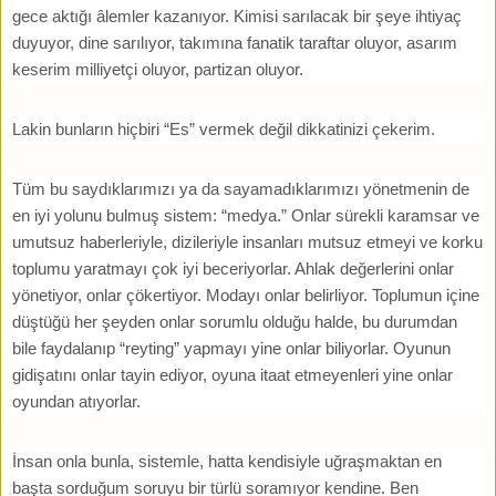
gece aktığı âlemler kazanıyor. Kimisi sarılacak bir şeye ihtiyaç
duyuyor, dine sarılıyor, takımına fanatik taraftar oluyor, asarım
keserim milliyetçi oluyor, partizan oluyor.
Lakin bunların hiçbiri “Es” vermek değil dikkatinizi çekerim.
Tüm bu saydıklarımızı ya da sayamadıklarımızı yönetmenin de
en iyi yolunu bulmuş sistem: “medya.” Onlar sürekli karamsar ve
umutsuz haberleriyle, dizileriyle insanları mutsuz etmeyi ve korku
toplumu yaratmayı çok iyi beceriyorlar. Ahlak değerlerini onlar
yönetiyor, onlar çökertiyor. Modayı onlar belirliyor. Toplumun içine
düştüğü her şeyden onlar sorumlu olduğu halde, bu durumdan
bile faydalanıp “reyting” yapmayı yine onlar biliyorlar. Oyunun
gidişatını onlar tayin ediyor, oyuna itaat etmeyenleri yine onlar
oyundan atıyorlar.
İnsan onla bunla, sistemle, hatta kendisiyle uğraşmaktan en
başta sorduğum soruyu bir türlü soramıyor kendine. Ben