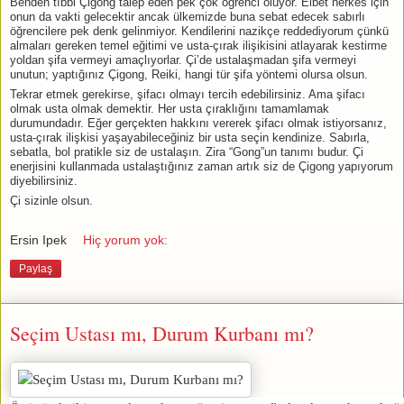
Benden tıbbi Çigong talep eden pek çok öğrenci oluyor. Elbet herkes için
onun da vakti gelecektir ancak ülkemizde buna sebat edecek sabırlı
öğrencilere pek denk gelinmiyor. Kendilerini nazikçe reddediyorum çünkü
almaları gereken temel eğitimi ve usta-çırak ilişikisini atlayarak kestirme
yoldan şifa vermeyi amaçlıyorlar. Çi’de ustalaşmadan şifa vermeyi
unutun; yaptığınız Çigong, Reiki, hangi tür şifa yöntemi olursa olsun.
Tekrar etmek gerekirse, şifacı olmayı tercih edebilirsiniz. Ama şifacı
olmak usta olmak demektir. Her usta çıraklığını tamamlamak
durumundadır. Eğer gerçekten hakkını vererek şifacı olmak istiyorsanız,
usta-çırak ilişkisi yaşayabileceğiniz bir usta seçin kendinize. Sabırla,
sebatla, bol pratikle siz de ustalaşın. Zira “Gong”un tanımı budur. Çi
enerjisini kullanmada ustalaştığınız zaman artık siz de Çigong yapıyorum
diyebilirsiniz.
Çi sizinle olsun.
Ersin Ipek
Hiç yorum yok:
Paylaş
Seçim Ustası mı, Durum Kurbanı mı?