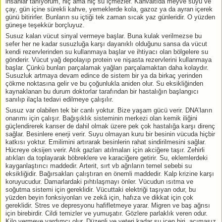
insanlar tanıyorum, hiç ama hiç su içmezler. Kahvaltıda meyve suyu ve
çay, gün içine sürekli kahve, yemeklerde kola, gazoz ya da ayran içerek
günü bitirirler. Bunların su içtiği tek zaman sıcak yaz günleridir. O yüzden
güneşe teşekkür borçluyuz.
Susuz kalan vücut sinyal vermeye başlar. Buna kulak verilmezse bu
sefer her ne kadar susuzluğa karşı dayanıklı olduğunu sansa da vücut
kendi rezervlerinden su kullanmaya başlar ve ihtiyacı olan bölgelere su
gönderir. Vücut yağ depolayıp protein ve nişasta rezervlerini kullanmaya
başlar. Çünkü bunları parçalamak yağları parçalamaktan daha kolaydır.
Susuzluk artmaya devam edince de sistem bir ya da birkaç yerinden
çökme noktasına gelir ve bu çoğunlukla aniden olur. Su eksikliğinden
kaynaklanan bu durum doktorlar tarafından bir hastalığın başlangıcı
sanılıp ilaçla tedavi edilmeye çalışılır.
Susuz var olabilen tek bir canlı yoktur. Bize yaşam gücü verir. DNA’ların
onarımı için çalışır. Bağışıklık sisteminin merkezi olan kemik iliğini
güçlendirerek kanser de dahil olmak üzere pek çok hastalığa karşı direnç
sağlar. Besinlere enerji verir. Suyu olmayan kuru bir besinin vücuda hiçbir
katkısı yoktur. Emilimini artırarak besinlerin rahat sindirilmesini sağlar.
Hücreye oksijen verir. Atık gazları atılmaları için akciğere taşır. Zehirli
atıkları da toplayarak böbreklere ve karaciğere getirir. Su, eklemlerdeki
kayganlaştırıcı maddedir. Arterit, sırt vb ağrıların temel sebebi su
eksikliğidir. Bağırsakları çalıştıran en önemli maddedir. Kalp krizine karşı
koruyucudur. Damarlardaki pıhtılaşmayı önler. Vücudun ısıtma ve
soğutma sistemi için gereklidir. Vücuttaki elektriği taşıyan odur, bu
yüzden beyin fonksiyonları ve zekâ için, hafıza ve dikkat için çok
gereklidir. Stres ve depresyonu hafifletmeye yarar. Migren ve baş ağrısı
için birebirdir. Cildi temizler ve yumuşatır. Gözlere parlaklık veren odur.
Kilo vermeye yardımcı olur. Düzenli ve yeteri kadar su içen biri, acımasız