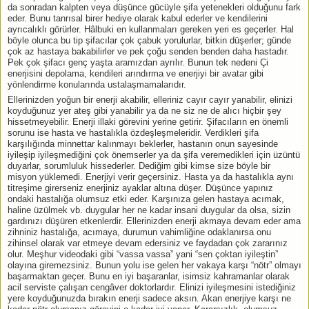
da sonradan kalpten veya düşünce gücüyle şifa yetenekleri olduğunu fark
eder. Bunu tanrısal birer hediye olarak kabul ederler ve kendilerini
ayrıcalıklı görürler. Hâlbuki en kullanmaları gereken yeri es geçerler. Hal
böyle olunca bu tip şifacılar çok çabuk yorulurlar, bitkin düşerler; günde
çok az hastaya bakabilirler ve pek çoğu senden benden daha hastadır.
Pek çok şifacı genç yaşta aramızdan ayrılır. Bunun tek nedeni Çi
enerjisini depolama, kendileri arındırma ve enerjiyi bir avatar gibi
yönlendirme konularında ustalaşmamalarıdır.
Ellerinizden yoğun bir enerji akabilir, elleriniz cayır cayır yanabilir, elinizi
koyduğunuz yer ateş gibi yanabilir ya da ne siz ne de alıcı hiçbir şey
hissetmeyebilir. Enerji illaki görevini yerine getirir. Şifacıların en önemli
sorunu ise hasta ve hastalıkla özdeşleşmeleridir. Verdikleri şifa
karşılığında minnettar kalınmayı beklerler, hastanın onun sayesinde
iyileşip iyileşmediğini çok önemserler ya da şifa veremedikleri için üzüntü
duyarlar, sorumluluk hissederler. Dediğim gibi kimse size böyle bir
misyon yüklemedi. Enerjiyi verir geçersiniz. Hasta ya da hastalıkla aynı
titreşime girerseniz enerjiniz ayaklar altına düşer. Düşünce yapınız
ondaki hastalığa olumsuz etki eder. Karşınıza gelen hastaya acımak,
haline üzülmek vb. duygular her ne kadar insani duygular da olsa, sizin
gardınızı düşüren etkenlerdir. Ellerinizden enerji akmaya devam eder ama
zihniniz hastalığa, acımaya, durumun vahimliğine odaklanırsa onu
zihinsel olarak var etmeye devam edersiniz ve faydadan çok zararınız
olur. Meşhur videodaki gibi “vassa vassa” yani “sen çoktan iyileştin”
olayına giremezsiniz. Bunun yolu ise gelen her vakaya karşı “nötr” olmayı
başarmaktan geçer. Bunu en iyi başaranlar, isimsiz kahramanlar olarak
acil serviste çalışan cengâver doktorlardır. Elinizi iyileşmesini istediğiniz
yere koyduğunuzda bırakın enerji sadece aksın. Akan enerjiye karşı ne