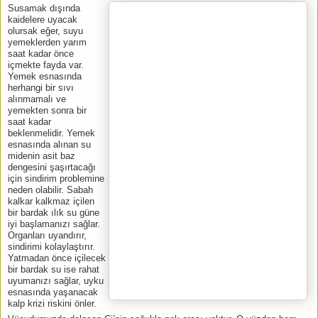
Susamak dışında
kaidelere uyacak
olursak eğer, suyu
yemeklerden yarım
saat kadar önce
içmekte fayda var.
Yemek esnasında
herhangi bir sıvı
alınmamalı ve
yemekten sonra bir
saat kadar
beklenmelidir. Yemek
esnasında alınan su
midenin asit baz
dengesini şaşırtacağı
için sindirim problemine
neden olabilir. Sabah
kalkar kalkmaz içilen
bir bardak ılık su güne
iyi başlamanızı sağlar.
Organları uyandırır,
sindirimi kolaylaştırır.
Yatmadan önce içilecek
bir bardak su ise rahat
uyumanızı sağlar, uyku
esnasında yaşanacak
kalp krizi riskini önler.