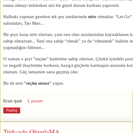
ustası olmayı beklerken sizi bir güzel durum kurbanı yapıverir.
Halbuki yapman gereken tek şey isteklerinde
nötr
olmaktır. “Let Go”.
safsataları, Tao Mao...
Bir şeye karşı nötr olursan, yani ona olan arzularından kaynaklanan
sahip olmazsan... Yani ona sahip “olmak” ya da “olmamak” halinin seni
yapmadığını bilirsen...
O zaman o şeyi "seçme" kudretine sahip olursun. Çünkü içindeki pozitif
ve negatif (kaybetme korkusu, kaygı) güçlerin karmaşası arasında k
olursun. Güç tamamen sana geçmiş olur.
Bu da seni “
seçim ustası
” yapar.
Ersin Ipek
1 yorum:
Paylaş
Türkçede OlumlaMA