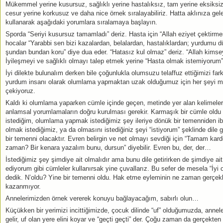
Mükemmel yerine kusursuz, sağlıklı yerine hastalıksız, tam yerine eksiksi
cesur yerine korkusuz ve daha nice örnek sıralayabiliriz. Hatta aklınıza gel
kullanarak aşağıdaki yorumlara sıralamaya başlayın.
Sporda “Seriyi kusursuz tamamladı” deriz. Hasta için “Allah eziyet çektirm
hocalar “Yarabbi sen bizi kazalardan, belalardan, hastalıklardan; yurdumu 
şundan bundan koru” diye dua eder. “Hatasız kul olmaz” deriz. “Allah kims
İyileşmeyi ve sağlıklı olmayı talep etmek yerine “Hasta olmak istemiyorum”
İyi dilekte bulunalım derken bile çoğunlukla olumsuzu telaffuz ettiğimizi fa
yurdum insanı olarak olumlama yapmaktan uzak olduğumuz için her şeyi mı
çekiyoruz.
Kaldı ki olumlama yaparken cümle içinde geçen, metinde yer alan kelimelerin 
anlamsal yorumlamaların doğru kurulması gerekir. Karmaşık bir cümle oldu
istediğim, olumlama yapmak istediğimiz şey ileriye dönük bir temenniden ib
olmak istediğimiz, ya da olmasını istediğiniz şeyi “istiyorum” şeklinde dile g
bir temenni olacaktır. Evren belirgin ve net olmayı sevdiği için “Tamam kar
zaman? Bir kenara yazalım bunu, dursun” diyebilir. Evren bu, der, der…
İstediğimiz şey şimdiye ait olmalıdır ama bunu dile getirirken de şimdiye a
ediyorum gibi cümleler kullanırsak yine çuvallarız. Bu sefer de mesela “İyi
dedik. N’oldu? Yine bir temenni oldu. Hak etme eyleminin ne zaman gerçekl
kazanmıyor.
Annelerimizden örnek vererek konuyu bağlayacağım, sabırlı olun…
Küçükken bir yerimizi incittiğimizde, çocuk dilinde “uf” olduğumuzda, anne
gelir, uf olan yere elini koyar ve “geçti geçti” der. Çoğu zaman da gerçekten