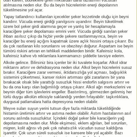
olan kafein, böbreklere giren miktardan daha fazlasının vücuttan
atılmasına neden olur. Bu da beyin hücrelerinin enerji depolarının
tüketilmesine yol açar.
Yapay tatlandırıcı kullanılan içecekler şeker lezzetinde oluğu için beyni
kandırır. Vücuda enerji girdiği yanılgısını uyandırır. Beyin tüketilmek
üzere bol şeker girdi alarmına geçer ve yanlış bir hesaplamayla
karaciğere şeker depolaması emrini verir. Vücuda girdiği sanılan şeker
ihbarı asılsız çıkıp da hiçbir yerde şekere rastlanmayınca, beyin ve
karaciğer bu enerji açığını kapatmak üzere açlık hissini ortaya çıkarır. Bu
da çok rastlanan kilo sorunlarını ve obeziteyi doğurur. Aspartam ise beyin
tümörü riskini artıran en tehlikeli maddelerden biridir. Kafeinsiz kola,
kafeinsiz kahve vb reklamlara kanmamanızı şiddetle tavsiye ederim.
Alkole gelince. Bilirsiniz bira içenler bir iki tuvalete koşarlar. Alkol idrar
miktarını artırır ve dehidrasyona neden olur. Alkol beyin hücrelerini susuz
bırakır. Karaciğere zarar vermesi, iktidarsızlığa yol açması, bağışıklık
sistemini çökertmesi, kanser riskini artırması gibi zararlarını bir yana
bırakacak olsak bile yarattığı susuzluk hissi endorfin salgısını artırır ve
bu da ona karşı olan bağımlılığı ortaya çıkarır. Alkol ağrı merkezlerini ve
beynin diğer tüm işlevlerini engeller. Bastırılmış, görmezden gelinmiş her
türlü duygu alkolün etkisiyle saklandığı yerden fırlayabilir: taşkınlıklara,
duygusal patlamalara hatta depresyona neden olabilir.
Meyve suları suyun yerini tutsun diye fazla miktarda tüketildiğinde
histamin üretimini artırır ve astıma neden olabilir. Astım hastalarının asıl
sorunu aslında susuzluktur. İçindeki doğal şeker bile karaciğerin yağ
depolamasına neden olur. Mide ekşimesi, eklem ağrıları, bel sorunları,
migren, kolit ağrısı vb pek çok rahatsızlık vücudun susuz kaldığına
işarettir. Çok uzun süreli susuzluk ise kansere bile yol açabilir. Bazı