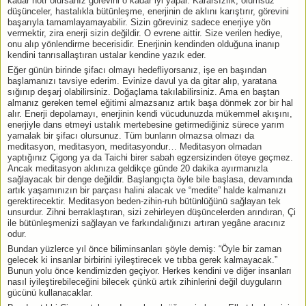
kadar nötr olursanız görevini o kadar iyi yapar. Kararsızlık, olumsuz
düşünceler, hastalıkla bütünleşme, enerjinin de aklını karıştırır, görevini
başarıyla tamamlayamayabilir. Sizin göreviniz sadece enerjiye yön
vermektir, zira enerji sizin değildir. O evrene aittir. Size verilen hediye,
onu alıp yönlendirme becerisidir. Enerjinin kendinden olduğuna inanıp
kendini tanrısallaştıran ustalar kendine yazık eder.
Eğer günün birinde şifacı olmayı hedefliyorsanız, işe en başından
başlamanızı tavsiye ederim. Evinize davul ya da gitar alıp, yaratana
sığınıp deşarj olabilirsiniz. Doğaçlama takılabilirsiniz. Ama en baştan
almanız gereken temel eğitimi almazsanız artık başa dönmek zor bir hal
alır. Enerji depolamayı, enerjinin kendi vücudunuzda mükemmel akışını,
enerjiyle dans etmeyi ustalık mertebesine getirmediğiniz sürece yarım
yamalak bir şifacı olursunuz. Tüm bunların olmazsa olmazı da
meditasyon, meditasyon, meditasyondur… Meditasyon olmadan
yaptığınız Çigong ya da Taichi birer sabah egzersizinden öteye geçmez.
Ancak meditasyon aklınıza geldikçe günde 20 dakika ayırmanızla
sağlayacak bir denge değildir. Başlangıçta öyle bile başlasa, devamında
artık yaşamınızın bir parçası halini alacak ve “medite” halde kalmanızı
gerektirecektir. Meditasyon beden-zihin-ruh bütünlüğünü sağlayan tek
unsurdur. Zihni berraklaştıran, sizi zehirleyen düşüncelerden arındıran, Çi
ile bütünleşmenizi sağlayan ve farkındalığınızı artıran yegâne aracınız
odur.
Bundan yüzlerce yıl önce biliminsanları şöyle demiş: “Öyle bir zaman
gelecek ki insanlar birbirini iyileştirecek ve tıbba gerek kalmayacak.”
Bunun yolu önce kendimizden geçiyor. Herkes kendini ve diğer insanları
nasıl iyileştirebileceğini bilecek çünkü artık zihinlerini değil duyguların
gücünü kullanacaklar.