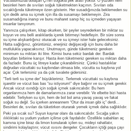
Vücudumuzda dolaşan Çi’nin soğukla pek arası yoktur. O yüzden hem
besinleri hem de sıvıları soğuk tüketmekten kaçının. Sıvıları oda
sıcaklığında tüketmeye özen gösterin. Her susadığınızda beklemeden su
için dedik ama su içmek için illa da susamayı beklemeyin. Zira
susamadığına inanıp ve bunu maharet sanıp hiç su içmeden yaşayan
insanlar tanıyorum.
Yanınıza çalışırken, kitap okurken, bir şeyler seyrederken bir miktar su
koyun ve onu belli aralıklarda içerek bitirmeyi hedefleyin. Bir süre sonra
su içme alışkanlığınız oturacak ve su içmeyi ister hale geleceksiniz.
Hatta sağlığınız, görüntünüz, enerjiniz değişeceği için bunu daha bir
mutlulukla yapacaksınız. Unutmayın, günde tüketmeniz gereken
minimum su miktarı iki litre. Kimisi buna sekiz bardak der. Bardak
boyutları birbirine karışır. Hasta iken tüketmeniz gereken su miktarı daha
da fazladır. Bunu üç litreye kadar çıkarabilirsiniz. Çünkü hastalıklar
doğrudan vücuttaki su kaybından olmasa bile, vücutta su kaybına yol
açar. Çok terlersiniz ya da çok tuvalete gidersiniz.
“Terli terli su içme der” büyüklerimiz. Terlemek vücuttaki su kaybına
işarettir ve vücut bas bas “su istiyorum!” diye bağırır ve su içmek gerekir.
Ancak vücut ısındığı için soğuk içmek sakıncalıdır. Bu hem
organlarımıza hem de damarlarımıza zarar verebilir. Ve elbette bizi hasta
edebilir. Terliyken su için, hem de bol bol ama yavaş yavaş ve fakat
soğuk su değil. Su içerken anneannem “Otur da insan gibi iç” derdi…
Besinleri de, sıvıları da tüketirken oturarak yemek içmek daha sağlıklıdır.
Peki ya sıcak su? Suyun kaynar olanı da sakıncalıdır. Sıcağa yakın
ılıklıktaki su yudum yudum içilirse çok faydalıdır. Özellikle sabahları aç
karnına içine biraz da limon konularak içilen su, mideyi rahatlatır,
sindirimi kolaylaştırır, vücut ısısını dengeler. Çocukların içtiği paşa çayı