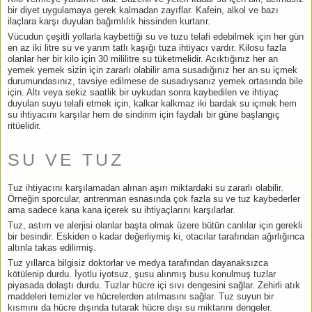
bir diyet uygulamaya gerek kalmadan zayıflar. Kafein, alkol ve bazı
ilaçlara karşı duyulan bağımlılık hissinden kurtarır.
Vücudun çeşitli yollarla kaybettiği su ve tuzu telafi edebilmek için her gün
en az iki litre su ve yarım tatlı kaşığı tuza ihtiyacı vardır. Kilosu fazla
olanlar her bir kilo için 30 mililitre su tüketmelidir. Acıktığınız her an
yemek yemek sizin için zararlı olabilir ama susadığınız her an su içmek
durumundasınız, tavsiye edilmese de susadıysanız yemek ortasında bile
için. Altı veya sekiz saatlik bir uykudan sonra kaybedilen ve ihtiyaç
duyulan suyu telafi etmek için, kalkar kalkmaz iki bardak su içmek hem
su ihtiyacını karşılar hem de sindirim için faydalı bir güne başlangıç
ritüelidir.
SU VE TUZ
Tuz ihtiyacını karşılamadan alınan aşırı miktardaki su zararlı olabilir.
Örneğin sporcular, antrenman esnasında çok fazla su ve tuz kaybederler
ama sadece kana kana içerek su ihtiyaçlarını karşılarlar.
Tuz, astım ve alerjisi olanlar başta olmak üzere bütün canlılar için gerekli
bir besindir. Eskiden o kadar değerliymiş ki, otacılar tarafından ağırlığınca
altınla takas edilirmiş.
Tuz yıllarca bilgisiz doktorlar ve medya tarafından dayanaksızca
kötülenip durdu. İyotlu iyotsuz, şusu alınmış busu konulmuş tuzlar
piyasada dolaştı durdu. Tuzlar hücre içi sıvı dengesini sağlar. Zehirli atık
maddeleri temizler ve hücrelerden atılmasını sağlar. Tuz suyun bir
kısmını da hücre dışında tutarak hücre dışı su miktarını dengeler.