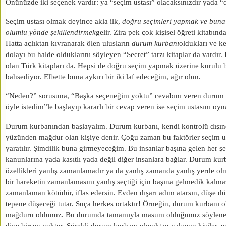
Önünüzde iki seçenek vardır: ya “seçim ustası” olacaksınızdır yada 
Seçim ustası olmak deyince akla ilk,
doğru seçimleri yapmak ve buna
olumlu yönde şekillendirmek
gelir. Zira pek çok kişisel öğreti kitabınd
Hatta açlıktan kıvranarak ölen ulusların
durum kurbanı
oldukları ve k
dolayı bu halde olduklarını söyleyen “Secret” tarzı kitaplar da vardır. 
olan Türk kitapları da. Hepsi de doğru seçim yapmak üzerine kurulu 
bahsediyor. Elbette buna aykırı bir iki laf edeceğim, ağır olun.
“Neden?” sorusuna, “Başka seçeneğim yoktu” cevabını veren durum
öyle istedim”le başlayıp kararlı bir cevap veren ise seçim ustasını oyn
Durum kurbanından başlayalım. Durum kurbanı, kendi kontrolü dışınd
yüzünden mağdur olan kişiye denir. Çoğu zaman bu faktörler seçim us
yaratılır. Şimdilik buna girmeyeceğim. Bu insanlar başına gelen her ş
kanunlarına yada kasıtlı yada değil diğer insanlara bağlar. Durum kurb
özellikleri yanlış zamanlamadır ya da yanlış zamanda yanlış yerde ol
bir hareketin zamanlamasını yanlış seçtiği için başına gelmedik kalma
zamanlaman kötüdür, iflas edersin. Evden dışarı adım atarsın, düşe dü
tepene düşeceği tutar. Suça herkes ortaktır! Örneğin, durum kurbanı o
mağduru oldunuz. Bu durumda tamamıyla masum olduğunuz söylen