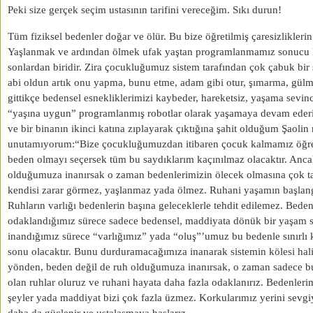
Peki size gerçek seçim ustasının tarifini vereceğim. Sıkı durun!
Tüm fiziksel bedenler doğar ve ölür. Bu bize öğretilmiş çaresizliklerin
Yaşlanmak ve ardından ölmek ufak yaştan programlanmamız sonucu 
sonlardan biridir. Zira çocukluğumuz sistem tarafından çok çabuk bir 
abi oldun artık onu yapma, bunu etme, adam gibi otur, şımarma, gülme
gittikçe bedensel esnekliklerimizi kaybeder, hareketsiz, yaşama sevinci
“yaşına uygun” programlanmış robotlar olarak yaşamaya devam ederiz
ve bir binanın ikinci katına zıplayarak çıktığına şahit olduğum Şaolin 
unutamıyorum:“Bize çocukluğumuzdan itibaren çocuk kalmamız öğretil
beden olmayı seçersek tüm bu saydıklarım kaçınılmaz olacaktır. Ancak
olduğumuza inanırsak o zaman bedenlerimizin ölecek olmasına çok tak
kendisi zarar görmez, yaşlanmaz yada ölmez. Ruhani yaşamın başlang
Ruhların varlığı bedenlerin başına geleceklerle tehdit edilemez. Bede
odaklandığımız sürece sadece bedensel, maddiyata dönük bir yaşam s
inandığımız sürece “varlığımız” yada “oluş”’umuz bu bedenle sınırlı k
sonu olacaktır. Bunu durduramacağımıza inanarak sistemin kölesi hali
yönden, beden değil de ruh olduğumuza inanırsak, o zaman sadece bu
olan ruhlar oluruz ve ruhani hayata daha fazla odaklanırız. Bedenleri
şeyler yada maddiyat bizi çok fazla üzmez. Korkularımız yerini sevgi