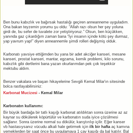
Ben bunu kabızlık ve bağırsak hastalığı geçiren anneanneme uyguladım.
Ona bakan teyzemin yorumu şu oldu: “Allah razı olsun her şey yoluna
girdi de, bu sefer de tuvalete zor yetiştiriyoruz.” Olsun, ben küçükken,
yanında gaz çıkardığım zaman bana “İyi insanın içinde kötü şey durmaz,
yap yavrum yap!” diyen anneannemle şimdi rolleri değişmiş olduk.
Karbonatı yavsiye ettiğimden bu yana bir adet akciğer kanseri, mesane
kanseri, prostat kanseri, mantar, egzama, kemik problemi, kilo sorunu,
kabızlık gibi dertlerini bana yazan okurlarımdan pek çok teşekkür
mektubu aldım.
Benzer vakalara ve başarı hikayelerine Sevgili Kemal Milar'ın sitesinde
bolca rastlayabilirsiniz:
Karbonat Mucizesi
- Kemal Milar
Karbonatın kullanımı:
Bir büyük bardağa bir tatlı kaşığı karbonat atıldıktan sonra üzerine az az
kaynar su dökülerek köpürtülür ve karbonatın suda iyice çözülmesi
sağlanır. Sonra üzerine normal su dökülür, karıştırılıp içilir. Eğer kanser
vb hastasıysanız vücudu alkali hale getirmek için
ilk bir hafta
aç karnına
yemeklerden bir saat önce bu uygulamaya 1 çay kaşığı da bal katılır. Bal