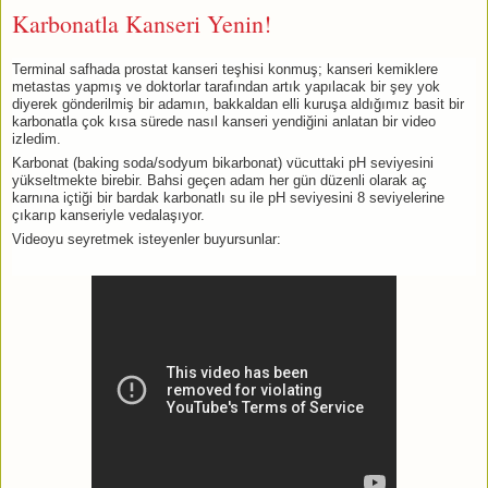
Karbonatla Kanseri Yenin!
Terminal safhada prostat kanseri teşhisi konmuş; kanseri kemiklere
metastas yapmış ve doktorlar tarafından artık yapılacak bir şey yok
diyerek gönderilmiş bir adamın, bakkaldan elli kuruşa aldığımız basit bir
karbonatla çok kısa sürede nasıl kanseri yendiğini anlatan bir video
izledim.
Karbonat (baking soda/sodyum bikarbonat) vücuttaki pH seviyesini
yükseltmekte birebir. Bahsi geçen adam her gün düzenli olarak aç
karnına içtiği bir bardak karbonatlı su ile pH seviyesini 8 seviyelerine
çıkarıp kanseriyle vedalaşıyor.
Videoyu seyretmek isteyenler buyursunlar: