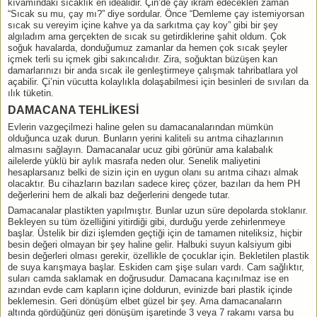
kıvamındaki sıcaklık en idealidir. Çin’de çay ikram edecekleri zaman
“Sıcak su mu, çay mı?” diye sordular. Önce “Demleme çay istemiyorsan
sıcak su vereyim içine kahve ya da sarkıtma çay koy” gibi bir şey
algıladım ama gerçekten de sıcak su getirdiklerine şahit oldum. Çok
soğuk havalarda, donduğumuz zamanlar da hemen çok sıcak şeyler
içmek terli su içmek gibi sakıncalıdır. Zira, soğuktan büzüşen kan
damarlarınızı bir anda sıcak ile genleştirmeye çalışmak tahribatlara yol
açabilir. Çi’nin vücutta kolaylıkla dolaşabilmesi için besinleri de sıvıları da
ılık tüketin.
DAMACANA TEHLİKESİ
Evlerin vazgeçilmezi haline gelen su damacanalarından mümkün
olduğunca uzak durun. Bunların yerini kaliteli su arıtma cihazlarının
almasını sağlayın. Damacanalar ucuz gibi görünür ama kalabalık
ailelerde yüklü bir aylık masrafa neden olur. Senelik maliyetini
hesaplarsanız belki de sizin için en uygun olanı su arıtma cihazı almak
olacaktır. Bu cihazların bazıları sadece kireç çözer, bazıları da hem PH
değerlerini hem de alkali baz değerlerini dengede tutar.
Damacanalar plastikten yapılmıştır. Bunlar uzun süre depolarda stoklanır.
Bekleyen su tüm özelliğini yitirdiği gibi, durduğu yerde zehirlenmeye
başlar. Üstelik bir dizi işlemden geçtiği için de tamamen niteliksiz, hiçbir
besin değeri olmayan bir şey haline gelir. Halbuki suyun kalsiyum gibi
besin değerleri olması gerekir, özellikle de çocuklar için. Bekletilen plastik
de suya karışmaya başlar. Eskiden cam şişe suları vardı. Cam sağlıktır,
suları camda saklamak en doğrusudur. Damacana kaçınılmaz ise en
azından evde cam kapların içine doldurun, evinizde bari plastik içinde
beklemesin. Geri dönüşüm elbet güzel bir şey. Ama damacanaların
altında gördüğünüz geri dönüşüm işaretinde 3 veya 7 rakamı varsa bu