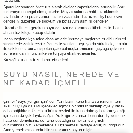
faydalıdır.
Sporcular spordan önce tuz alarak akciğer kapasitelerini artırabilir. Aşırı
terlemeye de engel olmuş olurlar. Meyve sularına hafif tuz eklemek
faydalıdır. Zira potasyumun fazlası zararlıdır. Tuz iç ve dış hücre sıvı
dengesini düzenler ve sodyum ve potasyum alımını dengeler.
Dikkat edilmesi gereken suyu da tuzu da kararında tüketmektir. Fazla
alınan tuz kiloya sebep olabilir.
İnsan yaşlandıkça mide daha az asit üretmeye başlar ve et gibi ürünleri
sindirmede zorluk çekilir. Yemekte yenilen turşu ya da sirkeli ekşi salata
ile eskilerimiz buna nispeten çare bulmuşlar. Sindirim güçlüğü çekenler
sofralarından limon, sirke ve turşuyu eksik etmesinler.
Su sağlıktır ama tuzu ihmal etmeden!
SUYU NASIL, NEREDE VE
NE KADAR İÇMELİ
Çinliler “Suyu yer gibi için” der. Yani bizim kana kana su içmenin tam
aksi. Suyu ya da sıvı içecekleri ağızda bir miktar bekletip öyle yutmak
daha sağlıklıdır. Üstelik tükürük bezleri ile kana daha çabuk karışacağı
için daha da çok fayda sağlar. Acıktığınız zaman buna dur diyebilirsiniz,
hatta dur demelisiniz de, ama susadığınız her an su içmek
durumundasınız. Yemeklerde su içilmemesi tavsiye edilir, bu doğrudur.
Ama yemek esnasında bile susarsanız buyurun için.