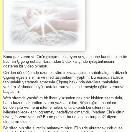
Bana gaz veren ve Çin’e gidişimi tetikleyen şey, mesane kanseri olan bir
kadının Çigong ustaları tarafından 3 dakika içinde iyileştirilmesini
gösteren bir video olmuştu.
Çin’den döndüğümde uzun bir süre inzivaya çekilip sabah akşam düzenli
Çigong egzersizlerimi ve meditasyonlarımı yaptım. Bu esnada sadece
farkındalık yaratmak amacıyla Çigong hakkında dergilere makaleler
yazdım. Ardından büyük ustalarımın yetkilendirmesiyle eğitim vermeye
başladım.
Web sitemde yazdığım bir ibare yüzünden pek çok kişiden sitem dolu,
hatta bazen hakaretlere varan yazılar aldım. Söylediğim, insanların
benden şifa vermemi istememeleri, onlara kendi kendilerini nasıl
iyileştirebileceklerini öğretmeyi hedefliyor olmamdı. “Madem Çin’e gittin,
niye şifa vermiyorsun? Bu ne perhiz, bu ne lahana turşusu?“ diyen
okurlarım oldu.
Bir şifacının şifa sürecini anlatayım size. Elinizde aktaracak çok güzel,