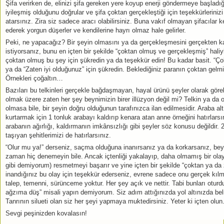
Şifa verirken de, elinizi şifa gereken yere koyup enerji göndermeye başladı
iyileşmiş olduğunu doğrular ve şifa çoktan gerçekleştiği için teşekkürleriniz
atarsınız. Zira siz sadece aracı olabilirsiniz. Buna vakıf olmayan şifacılar ke
ederek yorgun düşerler ve kendilerine hayrı olmaz hale gelirler.
Peki, ne yapacağız? Bir şeyin olmasını ya da gerçekleşmesini gerçekten ka
istiyorsanız, bunu en içten bir şekilde “çoktan olmuş ve gerçekleşmiş” haliyl
çoktan olmuş bu şey için şükredin ya da teşekkür edin! Bu kadar basit. “Ço
ya da “Zaten iyi olduğunuz” için şükredin. Beklediğiniz paranın çoktan gelmi
Örnekleri çoğaltın…
Bazıları bu telkinleri gerçekle bağdaşmayan, hayal ürünü şeyler olarak göreb
olmak üzere zaten her şey beynimizin birer illüzyon değil mi? Telkin ya da
olmasa bile, bir şeyin doğru olduğunun tarafınızca ilan edilmesidir. Araba a
kurtarmak için 1 tonluk arabayı kaldırıp kenara atan anne örneğini hatırlars
arabanın ağırlığı, kaldırmanın imkânsızlığı gibi şeyler söz konusu değildir. 
taşıyan şehitlerimizi de hatırlarsınız.
“Olur mu ya!” derseniz, saçma olduğuna inanırsanız ya da korkarsanız, beyni
zaman hiç denemeyin bile. Ancak içtenliği yakalayıp, daha olmamış bir olay
gibi demiyorum) resmetmeyi başarır ve yine içten bir şekilde “çoktan ya da
inandığınız bu olay için teşekkür ederseniz, evrene sadece onu gerçek kılma
talep, temenni, sürünceme yoktur. Her şey açık ve nettir. Tabi bunları otur
ağzıma düş” misali yapın demiyorum. Siz adım attığınızda yol altınızda beli
Tanrının silueti olan siz her şeyi yapmaya muktedirsiniz. Yeter ki içten olun
Sevgi peşinizden kovalasın!