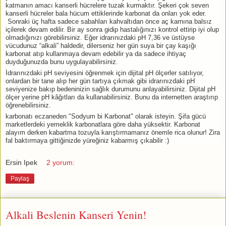
katmanın amacı kanserli hücrelere tuzak kurmaktır. Şekeri çok seven
kanserli hücreler bala hücum ettiklerinde karbonat da onları yok eder.
Sonraki üç hafta sadece sabahları kahvaltıdan önce aç karnına balsız
içilerek devam edilir. Bir ay sonra gidip hastalığınızı kontrol ettirip iyi olup
olmadığınızı görebilirsiniz. Eğer idrarınızdaki pH 7,36 ve üstüyse
vücudunuz “alkali” haldedir, dilerseniz her gün suya bir çay kaşığı
karbonat atıp kullanmaya devam edebilir ya da sadece ihtiyaç
duyduğunuzda bunu uygulayabilirsiniz.
İdrarınızdaki pH seviyesini öğrenmek için dijital pH ölçerler satılıyor,
onlardan bir tane alıp her gün tartıya çıkmak gibi idrarınızdaki pH
seviyenize bakıp bedeninizin sağlık durumunu anlayabilirsiniz. Dijital pH
ölçer yerine pH kâğıtları da kullanabilirsiniz. Bunu da internetten araştırıp
öğrenebilirsiniz.
karbonatı eczaneden "Sodyum bi Karbonat" olarak isteyin. Şifa gücü
marketlerdeki yemeklik karbonatlara göre daha yüksektir. Karbonat
alayım derken kabartma tozuyla karıştırmamanız önemle rica olunur! Zira
fal baktırmaya gittiğinizde yüreğiniz kabarmış çıkabilir :)
Ersin Ipek
2 yorum:
Paylaş
Alkali Beslenin Kanseri Yenin!