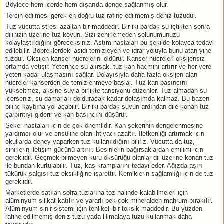
Böylece hem içerde hem dışarıda denge sağlanmış olur.
Tercih edilmesi gerek en doğru tuz rafine edilmemiş deniz tuzudur.
Tuz vücutta stresi azaltan bir maddedir. Bir iki bardak su içtikten sonra
dilinizin üzerine tuz koyun. Sizi zehirlemeden solunumunuzu
kolaylaştırdığını göreceksiniz. Astım hastaları bu şekilde kolayca tedavi
edilebilir. Böbreklerdeki asidi temizleyen ve idrar yoluyla bunu atan yine
tuzdur. Oksijen kanser hücrelerini öldürür. Kanser hücreleri oksijensiz
ortamda yetişir. Yeterince su alırsak, tuz kan hacmini artırır ve her yere
yeteri kadar ulaşmasını sağlar. Dolayısıyla daha fazla oksijen alan
hücreler kanserden de temizlenmeye başlar. Tuz kan basıncını
yükseltmez, aksine suyla birlikte tansiyonu düzenler. Tuz almadan su
içerseniz, su damarları dolduracak kadar dolaşımda kalmaz. Bu bazen
bilinç kaybına yol açabilir. Bir iki bardak suyun ardından dile konan tuz
çarpıntıyı giderir ve kan basıncını düşürür.
Şeker hastaları için de çok önemlidir. Kan şekerinin dengelenmesine
yardımcı olur ve ensüline olan ihtiyacı azaltır. İletkenliği artırmak için
okullarda deney yaparken tuz kullanıldığını biliriz. Vücutta da tuz,
sinirlerin iletişim gücünü artırır. Besinlerin bağırsaklardan emilimi için
gereklidir. Geçmek bilmeyen kuru öksürüğü olanlar dil üzerine konan tuz
ile bundan kurtulabilir. Tuz, kas kramplarını tedavi eder. Ağızda aşırı
tükürük salgısı tuz eksikliğine işarettir. Kemiklerin sağlamlığı için de tuz
gereklidir.
Marketlerde satılan sofra tuzlarına toz halinde kalabilmeleri için
alüminyum silikat katılır ve yararlı pek çok mineralden mahrum bırakılır.
Alüminyum sinir sistemi için tehlikeli bir toksik maddedir. Bu yüzden
rafine edilmemiş deniz tuzu yada Himalaya tuzu kullanmak daha