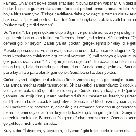
kalmaz. Onlar gerçek ve doğal şifacılardır; bunu kalpten yaparlar. Çin’deki ş
budur. İngilizce grameri olanlarınız “present perfect tense” zamanını bilir.
böyle bir zaman yok. Türkçe çevirilerde daha çok geçmiş zaman olarak terc
bakarsanız “present perfect” tam tercüme itibariyle de çok kuvvetli bir anla
(mükemmel) şimdiki zaman”.
Bu “zaman”, bir şeyin çoktan olup bittiğini ve şu anda sonucun yaşandığını di
İngilizcede bunun tam kullanımı “already done” şeklindedir. Sünnetçilerin “Ol
demesi gibi bir şeydir. “Zaten” ya da “çoktan” gerçekleşmiş bir olayı dile getir
Mesela sporcusunuz ve sahaya çıkmadan önce, daha önce okuduğunuz “Şi
tarzı kitaplardan esinlenerek şu telkini yaptınız: “Şimdi sahaya çıkıyorum v
çok para kazanıyorum”. “İyileşmeyi hak ediyorum”. Bu pazarlama hilesinin 
insan koştu, hala da ısrarla pazarlanıp durur. Ancak sonuç getirmez. Sonu
pazarlayanlara para olarak geri döner. Sana bana faydası yoktur.
Çin’de ziyaret ettiğim bir ilkokuldan örnek vererek açıklık getireceğim buna.
yaşlarında meditasyonla tanışıyorlar. Bir basketbol sahasındayız; 2 çocuk va
veriliyor ve potaya 50 şut atması isteniyor. Çocuk atmaya başlıyor. Diğeri 
yapması ve attığı tüm şutların basket olduğunu imgelemesi isteniyor (alre
girdi!). Sonra bu iki çocuk kapıştırılıyor. Sonuç mu? Meditasyon yapan açık
ünlü basketçilere sorarsanız, onlar da şutu atmadan önce topun çemberden 
resmettiklerini söylerler. Yani beyninde basket çoktan girmiştir bile. Geriy
gerçek kılmak kalır. Bilardocu “Ya girerse” diye topa vurmaz. Önceden sen
gerçekleştirmek vardır sırada…
Bu yüzden “İstiyorum; yapıyorum; ediyorum” gibi kelimelerle kurulan olumlam