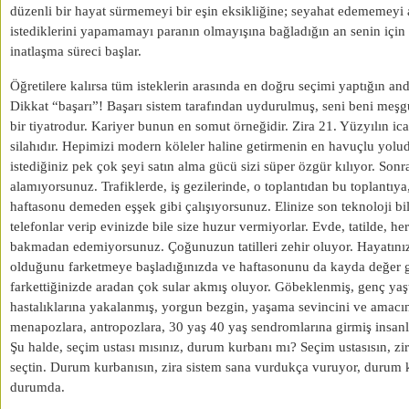
düzenli bir hayat sürmemeyi bir eşin eksikliğine; seyahat edememeyi
istediklerini yapamamayı paranın olmayışına bağladığın an senin için 
inatlaşma süreci başlar.
Öğretilere kalırsa tüm isteklerin arasında en doğru seçimi yaptığın and
Dikkat “başarı”! Başarı sistem tarafından uydurulmuş, seni beni meşg
bir tiyatrodur. Kariyer bunun en somut örneğidir. Zira 21. Yüzyılın icat
silahıdır. Hepimizi modern köleler haline getirmenin en havuçlu yoludu
istediğiniz pek çok şeyi satın alma gücü sizi süper özgür kılıyor. Sonr
alamıyorsunuz. Trafiklerde, iş gezilerinde, o toplantıdan bu toplantıy
haftasonu demeden eşşek gibi çalışıyorsunuz. Elinize son teknoloji bilg
telefonlar verip evinizde bile size huzur vermiyorlar. Evde, tatilde, he
bakmadan edemiyorsunuz. Çoğunuzun tatilleri zehir oluyor. Hayatını
olduğunu farketmeye başladığınızda ve haftasonunu da kayda değer g
farkettiğinizde aradan çok sular akmış oluyor. Göbeklenmiş, genç yaşt
hastalıklarına yakalanmış, yorgun bezgin, yaşama sevincini ve amacını
menapozlara, antropozlara, 30 yaş 40 yaş sendromlarına girmiş insan
Şu halde, seçim ustası mısınız, durum kurbanı mı? Seçim ustasısın, zira
seçtin. Durum kurbanısın, zira sistem sana vurdukça vuruyor, durum
durumda.