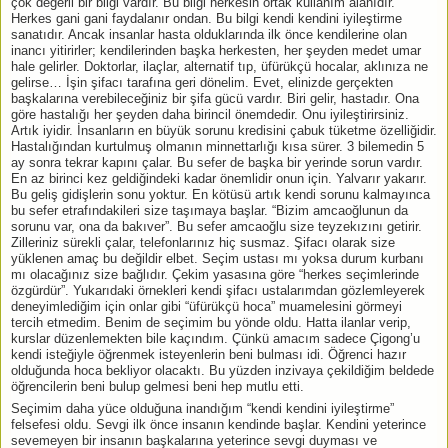
çok değerli bir bilgi vardır. Bu bilgi herkesin ortak kullanım alanıdır.
Herkes gani gani faydalanır ondan. Bu bilgi kendi kendini iyileştirme
sanatıdır. Ancak insanlar hasta olduklarında ilk önce kendilerine olan
inancı yitirirler; kendilerinden başka herkesten, her şeyden medet umar
hale gelirler. Doktorlar, ilaçlar, alternatif tıp, üfürükçü hocalar, aklınıza ne
gelirse… İşin şifacı tarafına geri dönelim. Evet, elinizde gerçekten
başkalarına verebileceğiniz bir şifa gücü vardır. Biri gelir, hastadır. Ona
göre hastalığı her şeyden daha birincil önemdedir. Onu iyileştirirsiniz.
Artık iyidir. İnsanların en büyük sorunu kredisini çabuk tüketme özelliğidir.
Hastalığından kurtulmuş olmanın minnettarlığı kısa sürer. 3 bilemedin 5
ay sonra tekrar kapını çalar. Bu sefer de başka bir yerinde sorun vardır.
En az birinci kez geldiğindeki kadar önemlidir onun için. Yalvarır yakarır.
Bu geliş gidişlerin sonu yoktur. En kötüsü artık kendi sorunu kalmayınca
bu sefer etrafındakileri size taşımaya başlar. “Bizim amcaoğlunun da
sorunu var, ona da bakıver”. Bu sefer amcaoğlu size teyzekızını getirir.
Zilleriniz sürekli çalar, telefonlarınız hiç susmaz. Şifacı olarak size
yüklenen amaç bu değildir elbet. Seçim ustası mı yoksa durum kurbanı
mı olacağınız size bağlıdır. Çekim yasasına göre “herkes seçimlerinde
özgürdür”. Yukarıdaki örnekleri kendi şifacı ustalarımdan gözlemleyerek
deneyimlediğim için onlar gibi “üfürükçü hoca” muamelesini görmeyi
tercih etmedim. Benim de seçimim bu yönde oldu. Hatta ilanlar verip,
kurslar düzenlemekten bile kaçındım. Çünkü amacım sadece Çigong’u
kendi isteğiyle öğrenmek isteyenlerin beni bulması idi. Öğrenci hazır
olduğunda hoca bekliyor olacaktı. Bu yüzden inzivaya çekildiğim beldede
öğrencilerin beni bulup gelmesi beni hep mutlu etti.
Seçimim daha yüce olduğuna inandığım “kendi kendini iyileştirme”
felsefesi oldu. Sevgi ilk önce insanın kendinde başlar. Kendini yeterince
sevemeyen bir insanın başkalarına yeterince sevgi duyması ve