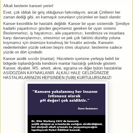
Alkali beslenin kanseri yenin!
Evet, çok iddialı bir giriş olduğunun farkındayım; ancak Çinlilerin her
zaman dediği gibi, en karmaşık sorunların çözümleri en basit olandır.
Kanser kesinlikle bir hastalık değildir. Kanser bir uyarı sistemidir. Şimdiye
kadarki yaşantımızı gözden geçirmemiz gereken bir uyarı sistemi.
Beslenmemizi, iş hayatımızı, aile yaşantımızı, kendimize ve insanlara
karşı davranışlarımızı, stresimizi ve pek çok faktörü düzeltip yoluna
koymamız için önümüze konulmuş bir fırsattır aslında. Kanserin
nedenlerinden yüzde seksen beşini stres oluşturur; beslenme sadece
yüzde on dört içindedir.
Kanser asidik sıvıdır (mantar). Hücrelerin içerisine yerleşip belirli bir
bölgede toplandığında kendisini mantar hastalığı şeklinde gösterir.
Kanser, diyabet, MS, arterit, akne, egzama ve diğer bütün hastalıklar
ASİDOZDAN KAYNAKLANIR. ALKALİ HALE GELDİĞİNİZDE
HASTALIKLARINIZIN HEPSİNDEN (%99) KURTULURSUNUZ!