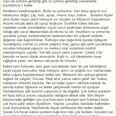
suyu da içilmesi gerektiği gibi ve içilmesi gerektiği zamanlarda
içiyorlarmış o kadar.
Kendimizi kandırmayalım. Bizler su içmiyoruz. Gün boyu epeyce sıvı
tüketiyoruz doğru; çay, kola, ayran, meyve suyu, kahve… Bunların hiçbiri
ama hiçbiri suyun yerini tutmuyor ve vücudun su ihtiyacını karşılamıyor.
Aksine vücudu daha da susuz bırakıyor. Özellikle kafein benzeri
maddeler içinde çözündükleri suyun vücut tarafından alınmasına engel
olduğu gibi vücut depolarından da ekstra su alır. İnsanların su yerine bu
içecekler içmeyi sürdürmelerinin nedenlerinden biri yüksek endorfin
değerine olan bağımlılıkları. Kahveye olan bağımlılık bundan dolayıdır.
Susadığımız zaman su yerine içtiğimiz kola, gazoz gibi asitli içeceklerse
vücudun kimyasal yapısını ve merkezi sinir sisteminin kontrol
mekanizmasını yıpratır. Süt bile suyun yerini tutamaz. Çünkü o bir
besindir ve besin olarak alınmalıdır. Kaldı ki, süt tüketiminin insan
sağlığına yararı son derece tartışmalı bir konudur.
Kafein hem kahvede, hem gazlı içeceklerde, hem de çok tükettiğimiz
siyah çayda mevcuttur. İdrar miktarını artırır ve içtiğiniz sıvı miktarından
daha çoğunu kaybetmenize neden olur. Melatonin bizi uykuya götüren
sağlıklı bir salgıdır. Vücuda “Hadi artık yatma vaktin geldi” der. Kafein,
melatonin üretimini baskılar. Her ne kadar uyarıcı etkisine kansak da,
aslında kafein öğrenme ve bellek gelişiminde önemli rol oynayan
fosfodiesteraz adlı enzimin çalışmasını da engeller. Çok kahve içenlerin
en fazla hafıza sorunu yaşayanlar olduğuna dikkat edin. Ben bilişim
dünyasından geldiğim için (yazılımcıların kahveyle ayık kalması) buna
çok fazla şahit oldum diyebilirim. Yaşlılar, çocuklar, hamileler kafeinden
uzak durmalıdırlar. Hamilelerde düşük tehlikesine bile neden olabilir.
Günde 5-6 fincan kahve içenlerin kalp krizi riski çok fazladır. İçecekte var