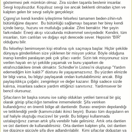
göstermesi pek mümkün olmaz. Zira sizden taşanla beslenir insanlar.
Sevgi koşulsuzdur. Koşulsuz sevgi ise ancak beklenti olmadan içten ve
kalpten gelen bir sevgi seliyle gerçekleşir.
Çigong’un kendi kendini iyileştirme felsefesi tamamen beden-zihin-ruh
bütünlüğüne dayanır. Bu bütünlüğü sağlamayı başaran her birey kendi
içinde barışı, huzuru ve mutluluğu yakalar. Zihni berraktır. Her şeyin
farkındadır. Enerji akışı vücudunda mükemmel seviyededir. Kendini, tüm
insanları, tüm canlıları ve doğayı eşit derecede sever. Hepsinin “BİR”
olduğunu bilir.
Bu felsefeyi benimseyen kişi etrafına ışık saçmaya başlar. Hiçbir şekilde
dünyaya gönderilirken size yüklenen bir misyon yoktur. Böyle olduğuna
inanıp kendini paralayan pek çok şifacı vardır. Sizin tek misyonunuz size
verilen hayatı en iyi şekilde yaşamak ve bunu yaparken de
etrafınızdakilere örnek olmaktır. Schindler’in Listesi’ni oluşturup “Yardım
edemediğim kim kaldı?” düsturu ile yaşayamazsınız. Bu yüzden elinizde
bir bilgi varsa, bu bilgiyi paylaşarak ondan kurtulabilirsiniz ancak. Bilgi
paylaşıldıkça çoğalır, zenginleşir ve değer kazanır. Bilgi sadece sizde
kalırsa, insanlara sadece yardım ettiğinizi sanırsınız. Yardımsever bir
bencil olursunuz.
Şifacıların bir başka sorunu ise sahip oldukları yetileri tanrısal bir güç
olarak görüp şifacılığın temeline inmemeleridir. Şifa verirken
kullandığımız en önemli bölge alt dantiendir. Burası enerjinin depolandığı
ve tetiklendiği yerdir (karnımızdaki ikinci beyin). Burası tüm duyguların en
saf haliyle oluştuğu mucizevî bir yerdir. Bu bölgeyi kullanmada
ustalaştığınız zaman artık şifa verebilir hale gelirsiniz. Artık orta dantien
ve üst dantieni de kullanabilirsiniz. Orta dantien kalpten şifa, üst dantien
ise düşünce gücüyle şifa diye adlandırılabilir. Kimi şifacılar doğuştan ya