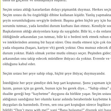
daha da güçlenir ve ustalaşmaya başlarız.
Seçim ustası aldığı kararlardan dolayı pişmanlık duymaz. Herkes seçi
Seçim ustası da bu özgürlüğü dibine kullanan kişidir. Yanlış yapmakt
şeyin sorumluluğunu sevgiyle üstlenir. Başına gelen hiçbir şey için ba
sorumlu tutmaz, yada kendini durum kurbanı ilan etmez. Kendiyle son
Başkalarının aldığı aksiyonlara karşı da saygılıdır. Bilir ki, o da onları
öldüğünde arkasından yas tutmaz, bilir ki o bedeni terk etmek ruhun 
ve isteklerinden arınmış bir hayat sürer. Onu mutlu etmesi için çok öz
yada oluşuma (başarı, kariyer vb) gerek yoktur. Onu mutsuz edecek d
durum yoktur. Haklı olmak yerine mutlu olmayı seçer. Peşinden gidec
arkasından onu takip edecek müridlere ihtiyacı da yoktur. Evrenle ve 
olduğunu kabul eder.
Seçim ustası her şeye sahip olup, hiçbir şeye ihtiyaç duymayandır.
İstediğiniz her şeye şimdiye dek hep şart koştunuz. Şunu yapmam iç
lazım, şunun için şu gerek, bunun için bu gerek diye... “Sahip olma”
dualite gereği hep “kaybetme” duygusu da birlikte yaşar. Seçim usta
aldığınızı sandığınız her olumlu karar aslında beraberinde kaybetme k
duyguları da barındırdı. Evren, sen ona şart koştuğun sürece İngilizce
bildiği “Don’t mess with me!” yani “Bana bulaşma!” diyerek sizi baş