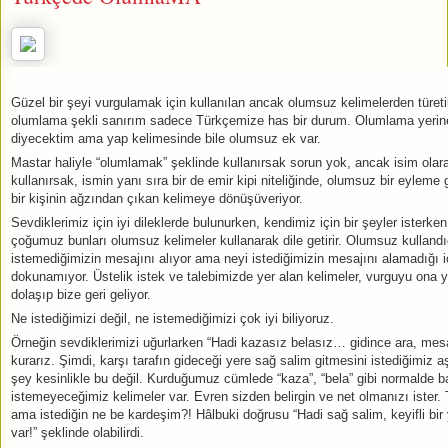
Güzel bir şeyi vurgulamak için kullanılan ancak olumsuz kelimelerden türeti
olumlama şekli sanırım sadece Türkçemize has bir durum. Olumlama yerin
diyecektim ama yap kelimesinde bile olumsuz ek var.
Mastar haliyle “olumlamak” şeklinde kullanırsak sorun yok, ancak isim olar
kullanırsak, ismin yanı sıra bir de emir kipi niteliğinde, olumsuz bir eyleme
bir kişinin ağzından çıkan kelimeye dönüşüveriyor.
Sevdiklerimiz için iyi dileklerde bulunurken, kendimiz için bir şeyler isterk
çoğumuz bunları olumsuz kelimeler kullanarak dile getirir. Olumsuz kulland
istemediğimizin mesajını alıyor ama neyi istediğimizin mesajını alamadığı i
dokunamıyor. Üstelik istek ve talebimizde yer alan kelimeler, vurguyu ona 
dolaşıp bize geri geliyor.
Ne istediğimizi değil, ne istemediğimizi çok iyi biliyoruz.
Örneğin sevdiklerimizi uğurlarken “Hadi kazasız belasız… gidince ara, mesaj
kurarız. Şimdi, karşı tarafın gideceği yere sağ salim gitmesini istediğimiz a
şey kesinlikle bu değil. Kurduğumuz cümlede “kaza”, “bela” gibi normalde 
istemeyeceğimiz kelimeler var. Evren sizden belirgin ve net olmanızı ister
ama istediğin ne be kardeşim?! Hâlbuki doğrusu “Hadi sağ salim, keyifli bir
var!” şeklinde olabilirdi.