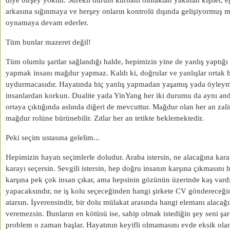
diye birşey yoktur. Sürekli durum kurbanı olmaktan yakınan kişiler, e
arkasına sığınmaya ve herşey onların kontrolü dışında gelişiyormuş 
oynamaya devam ederler.
Tüm bunlar mazeret değil!
Tüm olumlu şartlar sağlandığı halde, hepimizin yine de yanlış yaptığı 
yapmak insanı mağdur yapmaz. Kaldı ki, doğrular ve yanlışlar ortak bi
uydurmacasıdır. Hayatında hiç yanlış yapmadan yaşamış yada öyleym
insanlardan korkun. Dualite yada YinYang her iki durumu da aynı anda b
ortaya çıktığında aslında diğeri de mevcuttur. Mağdur olan her an zal
mağdur rolüne bürünebilir. Zıtlar her an tetikte beklemektedir.
Peki seçim ustasına gelelim...
Hepimizin hayatı seçimlerle doludur. Araba istersin, ne alacağına kar
karayı seçersin. Sevgili istersin, hep doğru insanın karşına çıkmasını 
karşına pek çok insan çıkar, ama hepsinin gözünün üzerinde kaş vardı
yapacaksındır, ne iş kolu seçeceğinden hangi şirkete CV göndereceği
atarsın. İşverensindir, bir dolu mülakat arasında hangi elemanı alacağı
veremezsin. Bunların en kötüsü ise, sahip olmak istediğin şey seni şar
problem o zaman başlar. Hayatının keyifli olmamasını evde eksik ola