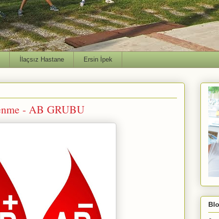
İlaçsız Hastane
Ersin İpek
lenme - AB GRUBU
Blo