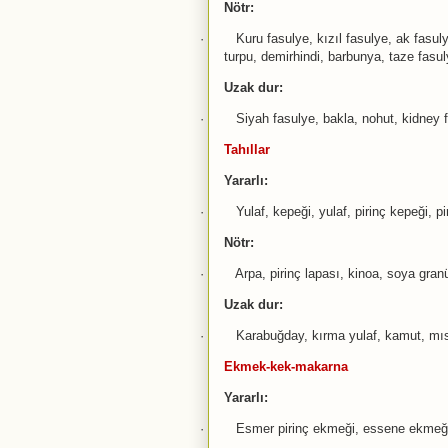
Nötr:
·
Kuru fasulye, kızıl fasulye, ak fasu
turpu, demirhindi, barbunya, taze fasu
Uzak dur:
·
Siyah fasulye, bakla, nohut, kidney 
Tahıllar
Yararlı:
·
Yulaf, kepeği, yulaf, pirinç kepeği, p
Nötr:
·
Arpa, pirinç lapası, kinoa, soya gr
Uzak dur:
·
Karabuğday, kırma yulaf, kamut, mısı
Ekmek-kek-makarna
Yararlı:
·
Esmer pirinç ekmeği, essene ekmeği,