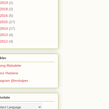
2019
(1)
2018
(2)
2016
(5)
2015
(17)
2014
(17)
2013
(4)
2012
(4)
kler
ong Makaleler
çsız Hastane
tagram @ersinipex
nslate