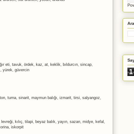
Po
Ar
Sa
r eti, tavuk, ördek, kaz, at, keklik, bıldurcın, sincap,
1
, yürek, güvercin
on, turna, sinarit, maymun balığı, izmarit, tirsi, salyangoz,
u levreği, kılıç, tilapi, beyaz balık, yayın, sazan, midye, kefal,
orina, iskorpit