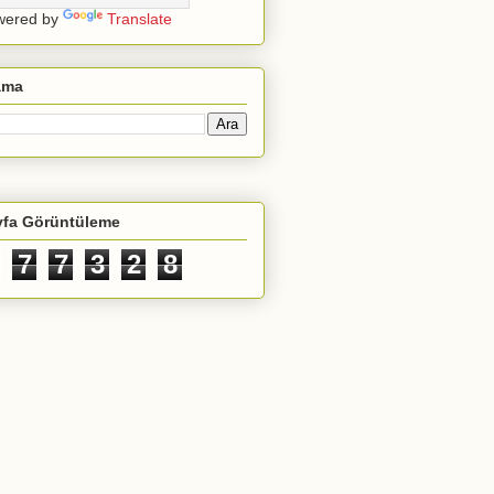
wered by
Translate
ama
yfa Görüntüleme
7
7
3
2
8