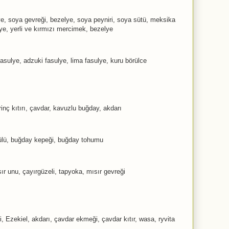
lye, soya gevreği, bezelye, soya peyniri, soya sütü, meksika
lye, yerli ve kırmızı mercimek, bezelye
fasulye, adzuki fasulye, lima fasulye, kuru börülce
irinç kıtırı, çavdar, kavuzlu buğday, akdarı
anülü, buğday kepeği, buğday tohumu
r unu, çayırgüzeli, tapyoka, mısır gevreği
 Ezekiel, akdarı, çavdar ekmeği, çavdar kıtır, wasa, ryvita