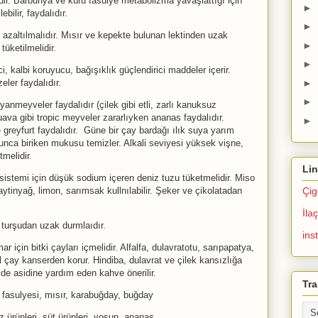
ir. Barbunya ve kuru fasulye metabolizma yavaşlattığı için
►
bilir, faydalıdır.
►
i azaltılmalıdır. Mısır ve kepekte bulunan lektinden uzak
►
tüketilmelidir.
►
, kalbi koruyucu, bağışıklık güçlendirici maddeler içerir.
er faydalıdır.
►
►
yanmeyveler faydalıdır (çilek gibi etli, zarlı kanuksuz
va gibi tropic meyveler zararlıyken ananas faydalıdır.
►
e greyfurt faydalıdır. Güne bir çay bardağı ılık suya yarım
unca biriken mukusu temizler. Alkali seviyesi yüksek vişne,
melidir.
Lin
 sistemi için düşük sodium içeren deniz tuzu tüketmelidir. Miso
aytinyağ, limon, sarımsak kullnılabilir. Şeker ve çikolatadan
Çig
İla
turşudan uzak durmlaıdır.
ins
r için bitki çayları içmelidir. Alfalfa, dulavratotu, sarıpapatya,
l çay kanserden korur. Hindiba, dulavrat ve çilek kansızlığa
ide asidine yardım eden kahve önerilir.
Tra
 fasulyesi, mısır, karabuğday, buğday
z ürünleri, süt ürünleri, yosun, ananas