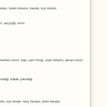
murtası, keten tohumu, kanola, kuş üzümü
m, ayçiçeği, mısır
ikan cevizi, kaju, çam fıstığı, aspir tohumu, pecan cevizi,
irdeği, kabak çekirdeği
ofu, soy tempe, navy fasulye, pinto fasulye