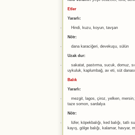
Etler
Yararlı:
·
Hindi, kuzu, koyun, tavşan
Nötr:
·
dana karaciğeri, devekuşu, sülün
Uzak dur:
·
sakatat, pastırma, sucuk, domuz, sığı
uykuluk, kaplumbağ, av eti, süt danası
Balık
Yararlı:
·
mezgit, lagos, çiroz, yelken, mersin,t
taze somon, sardalya
Nötr:
·
lüfer, köpekbalığı, ked balığı, tatlı s
kayış, gölge balığı, kalamar, havyar, m