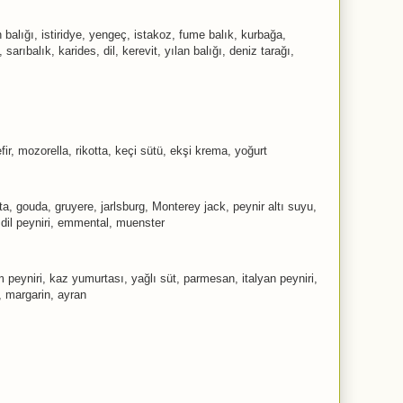
balığı, istiridye, yengeç, istakoz, fume balık, kurbağa,
 sarıbalık, karides, dil, kerevit, yılan balığı, deniz tarağı,
fir, mozorella, rikotta, keçi sütü, ekşi krema, yoğurt
ta, gouda, gruyere, jarlsburg, Monterey jack, peynir altı suyu,
, dil peyniri, emmental, muenster
m peyniri, kaz yumurtası, yağlı süt, parmesan, italyan peyniri,
 margarin, ayran