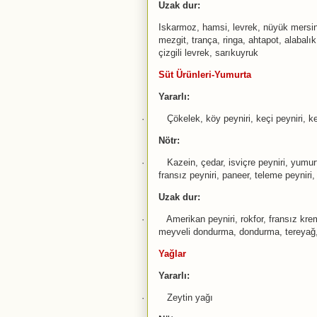
Uzak dur:
Iskarmoz, hamsi, levrek, nüyük mersin 
mezgit, trança, ringa, ahtapot, alabalık,
çizgili levrek, sarıkuyruk
Süt Ürünleri-Yumurta
Yararlı:
·
Çökelek, köy peyniri, keçi peyniri, ke
Nötr:
·
Kazein, çedar, isviçre peyniri, yumur
fransız peyniri, paneer, teleme peyniri
Uzak dur:
·
Amerikan peyniri, rokfor, fransız kre
meyveli dondurma, dondurma, tereyağ,
Yağlar
Yararlı:
·
Zeytin yağı