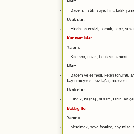
Nötr:
·
Badem, fıstık, soya, hint, balık yu
Uzak dur:
·
Hindistan cevizi, pamuk, aspir, susa
Kuruyemişler
Yararlı:
·
Kestane, ceviz, fıstık ve ezmesi
Nötr:
·
Badem ve ezmesi, keten tohumu, amer
kayın meyvesi, kızılağaç meyvesi
Uzak dur:
·
Fındık, haşhaş, susam, tahin, ay çek
Baklagiller
Yararlı:
·
Mercimek, soya fasulye, soy miso, t