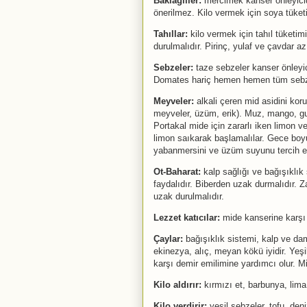
Baklagiller:
mercimek kanser önleyicid
önerilmez. Kilo vermek için soya tüketile
Tahıllar:
kilo vermek için tahıl tüketim
durulmalıdır. Pirinç, yulaf ve çavdar az 
Sebzeler:
taze sebzeler kanser önleyici
Domates hariç hemen hemen tüm sebzel
Meyveler:
alkali çeren mid asidini koru
meyveler, üzüm, erik). Muz, mango, gua
Portakal mide için zararlı iken limon v
limon saıkarak başlamalılar. Gece boy
yabanmersini ve üzüm suyunu tercih et
Ot-Baharat:
kalp sağlığı ve bağışıklık
faydalıdır. Biberden uzak durmalıdır. Z
uzak durulmalıdır.
Lezzet katıcılar:
mide kanserine karşı 
Çaylar:
bağışıklık sistemi, kalp ve dama
ekinezya, alıç, meyan kökü iyidir. Yeşi
karşı demir emilimine yardımcı olur. M
Kilo aldırır:
kırmızı et, barbunya, lima
Kilo verdirir:
yeşil sebzeler, tofu, deni