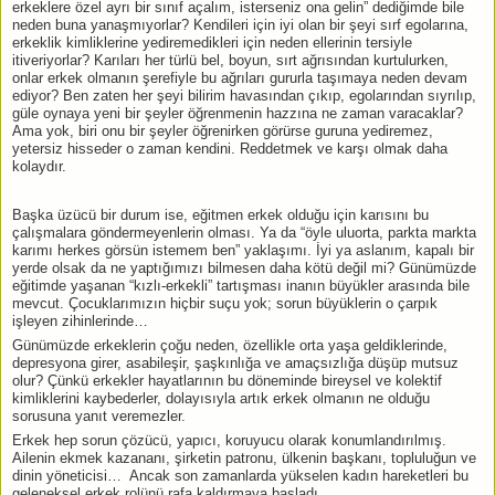
erkeklere özel ayrı bir sınıf açalım, isterseniz ona gelin” dediğimde bile
neden buna yanaşmıyorlar? Kendileri için iyi olan bir şeyi sırf egolarına,
erkeklik kimliklerine yediremedikleri için neden ellerinin tersiyle
itiveriyorlar? Karıları her türlü bel, boyun, sırt ağrısından kurtulurken,
onlar erkek olmanın şerefiyle bu ağrıları gururla taşımaya neden devam
ediyor? Ben zaten her şeyi bilirim havasından çıkıp, egolarından sıyrılıp,
güle oynaya yeni bir şeyler öğrenmenin hazzına ne zaman varacaklar?
Ama yok, biri onu bir şeyler öğrenirken görürse guruna yediremez,
yetersiz hisseder o zaman kendini. Reddetmek ve karşı olmak daha
kolaydır.
Başka üzücü bir durum ise, eğitmen erkek olduğu için karısını bu
çalışmalara göndermeyenlerin olması. Ya da “öyle uluorta, parkta markta
karımı herkes görsün istemem ben” yaklaşımı. İyi ya aslanım, kapalı bir
yerde olsak da ne yaptığımızı bilmesen daha kötü değil mi? Günümüzde
eğitimde yaşanan “kızlı-erkekli” tartışması inanın büyükler arasında bile
mevcut. Çocuklarımızın hiçbir suçu yok; sorun büyüklerin o çarpık
işleyen zihinlerinde…
Günümüzde erkeklerin çoğu neden, özellikle orta yaşa geldiklerinde,
depresyona girer, asabileşir, şaşkınlığa ve amaçsızlığa düşüp mutsuz
olur? Çünkü erkekler hayatlarının bu döneminde bireysel ve kolektif
kimliklerini kaybederler, dolayısıyla artık erkek olmanın ne olduğu
sorusuna yanıt veremezler.
Erkek hep sorun çözücü, yapıcı, koruyucu olarak konumlandırılmış.
Ailenin ekmek kazananı, şirketin patronu, ülkenin başkanı, topluluğun ve
dinin yöneticisi… Ancak son zamanlarda yükselen kadın hareketleri bu
geleneksel erkek rolünü rafa kaldırmaya başladı.