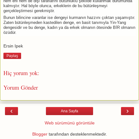
hem eril hem de dişi taraflarını bütünlüklü şekilde kullanmak durumunda
kalmıştır. Hal böyle olunca, erkeklerin de bu bütünleşmeyi
gerçekleştirmesi gerekmiştir.
Bunun bilincine varanlar ise dengeyi kurmanın hazzını çoktan yaşamıştır.
Zaten bütünleşmeden kastedilen denge, en basit tanımıyla Yin-Yang
dengesidir ve bu denge, kadın ya da erkek olmanın ötesinde BİR olmanın
özüdür.
Ersin Ipek
Paylaş
Hiç yorum yok:
Yorum Gönder
‹
›
Ana Sayfa
Web sürümünü görüntüle
Blogger
tarafından desteklenmektedir.