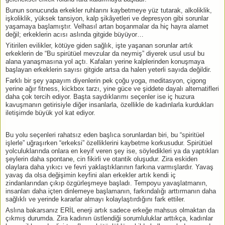
Bunun sonucunda erkekler ruhlarını kaybetmeye yüz tutarak, alkoliklik,
işkoliklik, yüksek tansiyon, kalp şikâyetleri ve depresyon gibi sorunlar
yaşamaya başlamıştır. Velhasıl artan boşanmalar da hiç hayra alamet
değil; erkeklerin acısı aslında gitgide büyüyor…
Yitirilen evilikler, kötüye giden sağlık, işte yaşanan sorunlar artık
erkeklerin de “Bu spirütüel mevzular da neymiş” diyerek usul usul bu
alana yanaşmasına yol açtı. Kafaları yerine kalplerinden konuşmaya
başlayan erkeklerin sayısı gitgide artsa da halen yeterli sayıda değildir.
Farklı bir şey yapayım diyenlerin pek çoğu yoga, meditasyon, çigong
yerine ağır fitness, kickbox tarzı, yine güce ve şiddete dayalı alternatifleri
daha çok tercih ediyor. Başta saydıklarımı seçenler ise iç huzura
kavuşmanın getirisiyle diğer insanlarla, özellikle de kadınlarla kurdukları
iletişimde büyük yol kat ediyor.
Bu yolu seçenleri rahatsız eden başlıca sorunlardan biri, bu “spiritüel
işlerle” uğraşırken “erkeksi” özelliklerini kaybetme korkusudur. Spirütüel
yolculuklarında onlara en keyif veren şey ise, söyledikleri ya da yaptıkları
şeylerin daha spontane, cin fikirli ve otantik oluşudur. Zira eskiden
olaylara daha yıkıcı ve fevri yaklaştıklarının farkına varmışlardır. Yavaş
yavaş da olsa değişimin keyfini alan erkekler artık kendi iç
zindanlarından çıkıp özgürleşmeye başladı. Tempoyu yavaşlatmanın,
insanları daha içten dinlemeye başlamanın, farkındalığı arttırmanın daha
sağlıklı ve yerinde kararlar almayı kolaylaştırdığını fark ettiler.
Aslına bakarsanız ERİL enerji artık sadece erkeğe mahsus olmaktan da
çıkmış durumda. Zira kadının üstlendiği sorumluluklar arttıkça, kadınlar