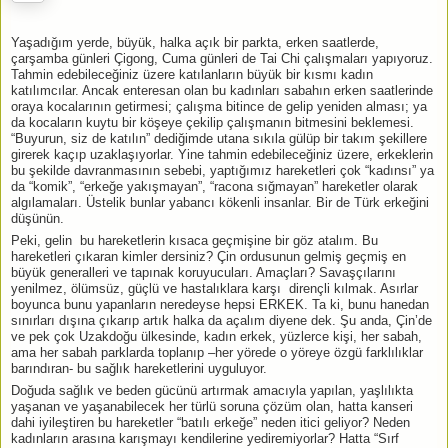
Yaşadığım yerde, büyük, halka açık bir parkta, erken saatlerde,
çarşamba günleri Çigong, Cuma günleri de Tai Chi çalışmaları yapıyoruz.
Tahmin edebileceğiniz üzere katılanların büyük bir kısmı kadın
katılımcılar. Ancak enteresan olan bu kadınları sabahın erken saatlerinde
oraya kocalarının getirmesi; çalışma bitince de gelip yeniden alması; ya
da kocaların kuytu bir köşeye çekilip çalışmanın bitmesini beklemesi.
“Buyurun, siz de katılın” dediğimde utana sıkıla gülüp bir takım şekillere
girerek kaçıp uzaklaşıyorlar. Yine tahmin edebileceğiniz üzere, erkeklerin
bu şekilde davranmasının sebebi, yaptığımız hareketleri çok “kadınsı” ya
da “komik”, “erkeğe yakışmayan”, “racona sığmayan” hareketler olarak
algılamaları. Üstelik bunlar yabancı kökenli insanlar. Bir de Türk erkeğini
düşünün.
Peki, gelin bu hareketlerin kısaca geçmişine bir göz atalım. Bu
hareketleri çıkaran kimler dersiniz? Çin ordusunun gelmiş geçmiş en
büyük generalleri ve tapınak koruyucuları. Amaçları? Savaşçılarını
yenilmez, ölümsüz, güçlü ve hastalıklara karşı dirençli kılmak. Asırlar
boyunca bunu yapanların neredeyse hepsi ERKEK. Ta ki, bunu hanedan
sınırları dışına çıkarıp artık halka da açalım diyene dek. Şu anda, Çin’de
ve pek çok Uzakdoğu ülkesinde, kadın erkek, yüzlerce kişi, her sabah,
ama her sabah parklarda toplanıp –her yörede o yöreye özgü farklılıklar
barındıran- bu sağlık hareketlerini uyguluyor.
Doğuda sağlık ve beden gücünü artırmak amacıyla yapılan, yaşlılıkta
yaşanan ve yaşanabilecek her türlü soruna çözüm olan, hatta kanseri
dahi iyileştiren bu hareketler “batılı erkeğe” neden itici geliyor? Neden
kadınların arasına karışmayı kendilerine yediremiyorlar? Hatta “Sırf